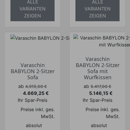
ALLE
ALLE
VARIANTEN
VARIANTEN
ZEIGEN
ZEIGEN
Varaschin
Varaschin
BABYLON 2-Sitzer
BABYLON 2-Sitzer
Sofa mit
Sofa
Wurfkissen
Verkaufspreis
Verkaufspreis
ab
ab
4.915,00 €
5.417,00 €
4.669,25 €
5.146,15 €
Preis
Preis
Ihr Spar-Preis
Ihr Spar-Preis
Preise inkl. ges.
Preise inkl. ges.
MwSt.
MwSt.
absolut
absolut