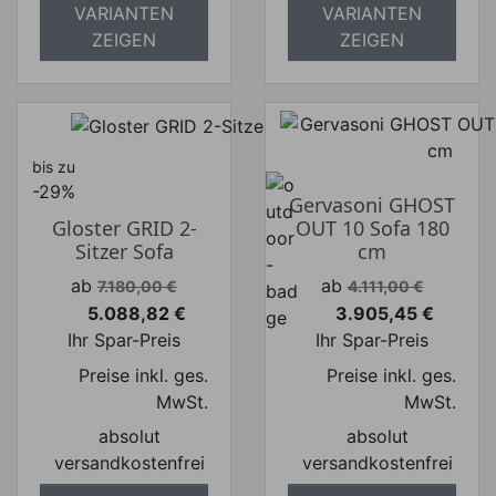
VARIANTEN
VARIANTEN
ZEIGEN
ZEIGEN
bis zu
-29%
Gervasoni GHOST
Gloster GRID 2-
OUT 10 Sofa 180
Sitzer Sofa
cm
Verkaufspreis
Verkaufspreis
ab
ab
7.180,00 €
4.111,00 €
5.088,82 €
3.905,45 €
Preis
Preis
Ihr Spar-Preis
Ihr Spar-Preis
Preise inkl. ges.
Preise inkl. ges.
MwSt.
MwSt.
absolut
absolut
versandkostenfrei
versandkostenfrei