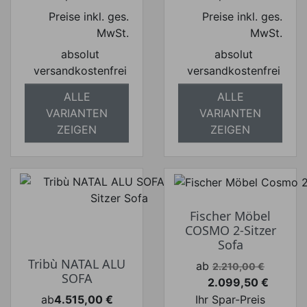
Preise inkl. ges.
Preise inkl. ges.
MwSt.
MwSt.
absolut
absolut
versandkostenfrei
versandkostenfrei
ALLE
ALLE
VARIANTEN
VARIANTEN
ZEIGEN
ZEIGEN
Fischer Möbel
COSMO 2-Sitzer
Sofa
Tribù NATAL ALU
Verkaufspreis
ab
2.210,00 €
SOFA
2.099,50 €
Preis
ab
4.515,00 €
Ihr Spar-Preis
Preis