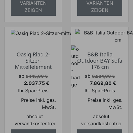
VARIANTEN
VARIANTEN
ZEIGEN
ZEIGEN
Oasiq Riad 2-
B&B Italia
Sitzer-
Outdoor BAY Sofa
Mittellelement
176 cm
Verkaufspreis
Verkaufspreis
ab
ab
2.145,00 €
8.284,00 €
2.037,75 €
7.869,80 €
Preis
Preis
Ihr Spar-Preis
Ihr Spar-Preis
Preise inkl. ges.
Preise inkl. ges.
MwSt.
MwSt.
absolut
absolut
versandkostenfrei
versandkostenfrei