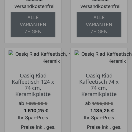
versandkostenfrei
versandkostenfrei
ALLE
ALLE
VARIANTEN
VARIANTEN
ZEIGEN
ZEIGEN
Oasiq Riad
Oasiq Riad
Kaffeetisch 124 x
Kaffeetisch 74 x
74 cm,
74 cm,
Keramikplatte
Keramikplatte
Verkaufspreis
Verkaufspreis
ab
ab
1.695,00 €
1.195,00 €
1.610,25 €
1.135,25 €
Preis
Preis
Ihr Spar-Preis
Ihr Spar-Preis
Preise inkl. ges.
Preise inkl. ges.