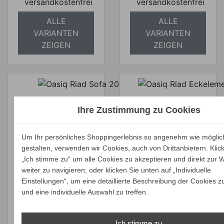
versandkostenfrei
versandkostenfrei
ALLE
ALLE
VARIANTEN
VARIANTEN
ZEIGEN
ZEIGEN
Oasiq Riad
Ihre Zustimmung zu Cookies
Oasiq Riad Sofa
Eckelement 85
200 cm
cm
Um Ihr persönliches Shoppingerlebnis so angenehm wie möglic
Verkaufspreis
Verkaufspreis
ab
ab
2.995,00 €
1.695,00 €
gestalten, verwenden wir Cookies, auch von Drittanbietern. Klic
2.845,25 €
1.610,25 €
„Ich stimme zu“ um alle Cookies zu akzeptieren und direkt zur 
Preis
Preis
Ihr Spar-Preis
Ihr Spar-Preis
weiter zu navigieren; oder klicken Sie unten auf „Individuelle
Einstellungen“, um eine detaillierte Beschreibung der Cookies z
Preise inkl. ges.
Preise inkl. ges.
und eine individuelle Auswahl zu treffen.
MwSt.
MwSt.
absolut
absolut
Ich stimme zu