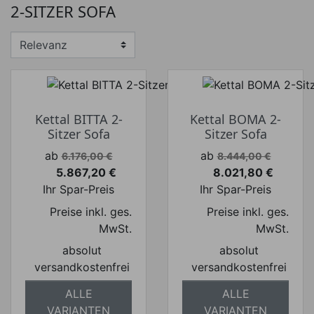
2-SITZER SOFA
Preis von
Preis bis
€
€
Hersteller
Kettal BITTA 2-
Kettal BOMA 2-
Sitzer Sofa
Sitzer Sofa
Verkaufspreis
Verkaufspreis
ab
ab
6.176,00 €
8.444,00 €
5.867,20 €
8.021,80 €
Preis
Preis
Ihr Spar-Preis
Ihr Spar-Preis
Preise inkl. ges.
Preise inkl. ges.
MwSt.
MwSt.
absolut
absolut
versandkostenfrei
versandkostenfrei
ALLE
ALLE
VARIANTEN
VARIANTEN