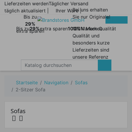
Lieferzeiten werden
Täglicher Versand
Bei uns erhalten
täglich aktualisiert |
Ihrer Ware |
Bis zu
Sie nur Originale!
29%
Bis zu
29%
extra sparen
100%
100% Marken
Marken Qualität
extra sparen
Qualität und
besonders kurze
Lieferzeiten sind
unsere Referenz
Startseite
Navigation
Sofas
2-Sitzer Sofa
Sofas


Preis