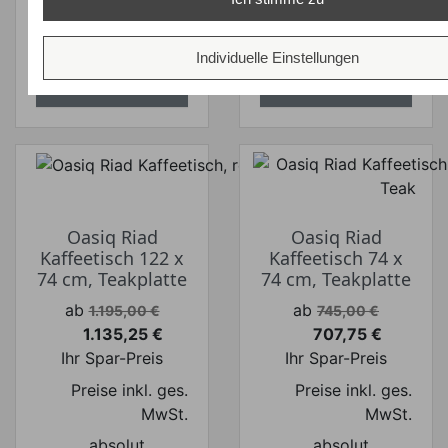
versandkostenfrei
versandkostenfrei
ALLE
ALLE
Individuelle Einstellungen
VARIANTEN
VARIANTEN
ZEIGEN
ZEIGEN
Oasiq Riad
Oasiq Riad
Kaffeetisch 122 x
Kaffeetisch 74 x
74 cm, Teakplatte
74 cm, Teakplatte
Verkaufspreis
Verkaufspreis
ab
ab
1.195,00 €
745,00 €
1.135,25 €
707,75 €
Preis
Preis
Ihr Spar-Preis
Ihr Spar-Preis
Preise inkl. ges.
Preise inkl. ges.
MwSt.
MwSt.
absolut
absolut