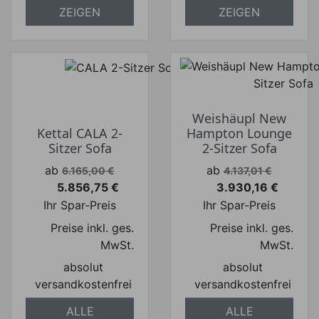
ZEIGEN
ZEIGEN
Weishäupl New
Kettal CALA 2-
Hampton Lounge
Sitzer Sofa
2-Sitzer Sofa
Verkaufspreis
Verkaufspreis
ab
ab
6.165,00 €
4.137,01 €
5.856,75 €
3.930,16 €
Preis
Preis
Ihr Spar-Preis
Ihr Spar-Preis
Preise inkl. ges.
Preise inkl. ges.
MwSt.
MwSt.
absolut
absolut
versandkostenfrei
versandkostenfrei
ALLE
ALLE