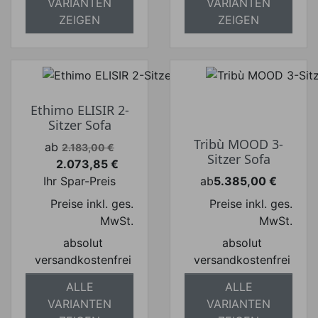
VARIANTEN
VARIANTEN
ZEIGEN
ZEIGEN
Ethimo ELISIR 2-
Sitzer Sofa
Tribù MOOD 3-
Verkaufspreis
ab
2.183,00 €
Sitzer Sofa
2.073,85 €
Preis
Ihr Spar-Preis
ab
5.385,00 €
Preis
Preise inkl. ges.
Preise inkl. ges.
MwSt.
MwSt.
absolut
absolut
versandkostenfrei
versandkostenfrei
ALLE
ALLE
VARIANTEN
VARIANTEN