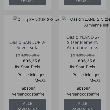
ZEIGEN
ZEIGEN
Oasiq YLAND 2-
Oasiq SANDUR 2-
Sitzer Element,
Sitzer Sofa
Armlehne links
Verkaufspreis
Verkaufspreis
ab
ab
1.995,00 €
1.995,00 €
1.895,25 €
1.895,25 €
Preis
Preis
Ihr Spar-Preis
Ihr Spar-Preis
Preise inkl. ges.
Preise inkl. ges.
MwSt.
MwSt.
absolut
absolut
versandkostenfrei
versandkostenfrei
ALLE
ALLE
VARIANTEN
VARIANTEN