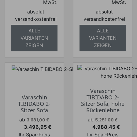
MwSt.
MwSt.
absolut
absolut
versandkostenfrei
versandkostenfrei
ALLE
ALLE
VARIANTEN
VARIANTEN
ZEIGEN
ZEIGEN
Varaschin
Varaschin
TIBIDABO 2-
TIBIDABO 2-
Sitzer Sofa, hohe
Sitzer Sofa
Rückenlehne
Verkaufspreis
Verkaufspreis
ab
ab
3.681,00 €
5.251,00 €
3.496,95 €
4.988,45 €
Preis
Preis
Ihr Spar-Preis
Ihr Spar-Preis