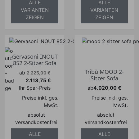
ALLE
ALLE
VARIANTEN
VARIANTEN
ZEIGEN
ZEIGEN
Gervasoni INOUT
852 2-Sitzer Sofa
Tribù MOOD 2-
Verkaufspreis
ab
2.225,00 €
Sitzer Sofa
2.113,75 €
Preis
Ihr Spar-Preis
ab
4.020,00 €
Preis
Preise inkl. ges.
Preise inkl. ges.
MwSt.
MwSt.
absolut
absolut
versandkostenfrei
versandkostenfrei
ALLE
ALLE