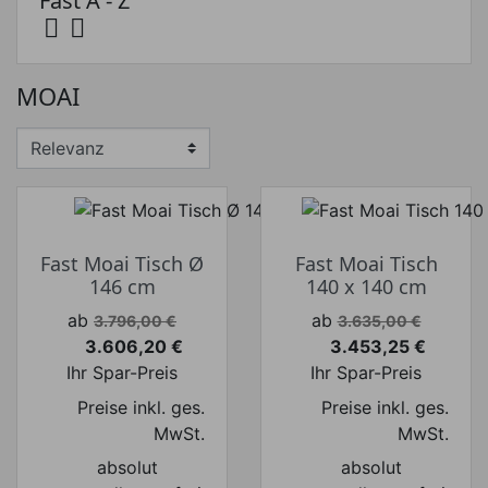
Fast A - Z


Preis
MOAI
Preis von
Preis bis
€
€
Hersteller
Fast Moai Tisch Ø
Fast Moai Tisch
146 cm
140 x 140 cm
Verkaufspreis
Verkaufspreis
ab
ab
3.796,00 €
3.635,00 €
3.606,20 €
3.453,25 €
Preis
Preis
Ihr Spar-Preis
Ihr Spar-Preis
Preise inkl. ges.
Preise inkl. ges.
MwSt.
MwSt.
absolut
absolut