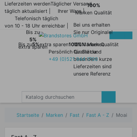
Lieferzeiten werden
Täglicher Versand
100%
täglich aktualisiert |
Ihrer Ware |
Marken Qualität
Telefonisch täglich
Bei uns erhalten
von 10 - 18 Uhr erreichbar |
Bis zu
Sie nur Originale!
5%
Bis zu
5%
extra sparen
100%
100% Marken
Marken Qualität
extra sparen
Persönlich für Sie da:
Qualität und
+49 (0)521 944 1700
besonders kurze
Lieferzeiten sind
unsere Referenz
Startseite
Marken
Fast
Fast A - Z
Moai