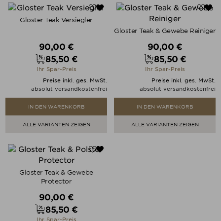
Gloster Teak Versiegler
Gloster Teak & Gewebe Reiniger
Verkaufspreis
Verkaufspreis
90,00 €
90,00 €
85,50 €
85,50 €
Preis
Preis
Ihr Spar-Preis
Ihr Spar-Preis
Preise inkl. ges. MwSt.
Preise inkl. ges. MwSt.
absolut versandkostenfrei
absolut versandkostenfrei
IN DEN WARENKORB
IN DEN WARENKORB
ALLE VARIANTEN ZEIGEN
ALLE VARIANTEN ZEIGEN
Gloster Teak & Gewebe
Protector
Verkaufspreis
90,00 €
85,50 €
Preis
Ihr Spar-Preis