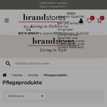
Lieferzeiten werden
täglich aktualisiert |
100%
Marken Qualität
0
0
Bei uns erhalten
Sie nur
Bis zu
Originale!
5%
extra sparen
Bis zu
5%
extra sparen
100%
Marken Qualität
100% Marken
Qualität und
besonders kurze
Lieferzeiten sind
unsere Referenz
Marken
Gloster
Pflegeprodukte
Pflegeprodukte