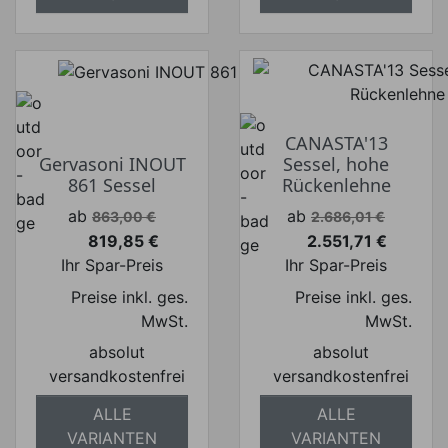
CANASTA'13
Gervasoni INOUT
Sessel, hohe
861 Sessel
Rückenlehne
Verkaufspreis
Verkaufspreis
ab
ab
863,00 €
2.686,01 €
819,85 €
2.551,71 €
Preis
Preis
Ihr Spar-Preis
Ihr Spar-Preis
Preise inkl. ges.
Preise inkl. ges.
MwSt.
MwSt.
absolut
absolut
versandkostenfrei
versandkostenfrei
ALLE
ALLE
VARIANTEN
VARIANTEN