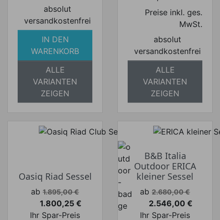
absolut
Preise inkl. ges.
versandkostenfrei
MwSt.
IN DEN
absolut
WARENKORB
versandkostenfrei
ALLE
ALLE
VARIANTEN
VARIANTEN
ZEIGEN
ZEIGEN
B&B Italia
Outdoor ERICA
Oasiq Riad Sessel
kleiner Sessel
Verkaufspreis
Verkaufspreis
ab
ab
1.895,00 €
2.680,00 €
1.800,25 €
2.546,00 €
Preis
Preis
Ihr Spar-Preis
Ihr Spar-Preis