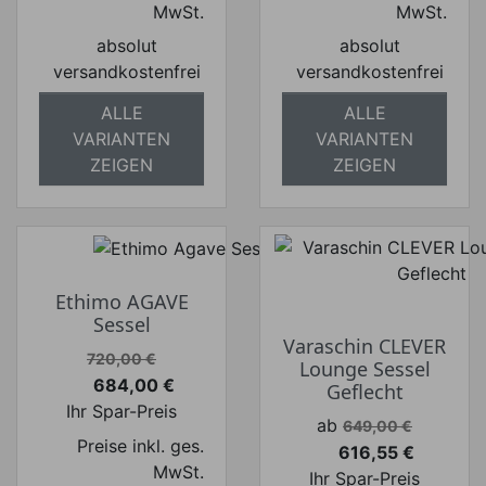
MwSt.
MwSt.
absolut
absolut
versandkostenfrei
versandkostenfrei
ALLE
ALLE
VARIANTEN
VARIANTEN
ZEIGEN
ZEIGEN
Ethimo AGAVE
Sessel
Varaschin CLEVER
Verkaufspreis
720,00 €
Lounge Sessel
684,00 €
Geflecht
Preis
Ihr Spar-Preis
Verkaufspreis
ab
649,00 €
Preise inkl. ges.
616,55 €
Preis
MwSt.
Ihr Spar-Preis