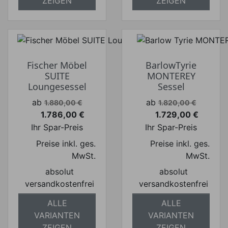
ZEIGEN
ZEIGEN
Fischer Möbel
BarlowTyrie
SUITE
MONTEREY
Loungesessel
Sessel
Verkaufspreis
Verkaufspreis
ab
ab
1.880,00 €
1.820,00 €
1.786,00 €
1.729,00 €
Preis
Preis
Ihr Spar-Preis
Ihr Spar-Preis
Preise inkl. ges.
Preise inkl. ges.
MwSt.
MwSt.
absolut
absolut
versandkostenfrei
versandkostenfrei
ALLE
ALLE
VARIANTEN
VARIANTEN
ZEIGEN
ZEIGEN