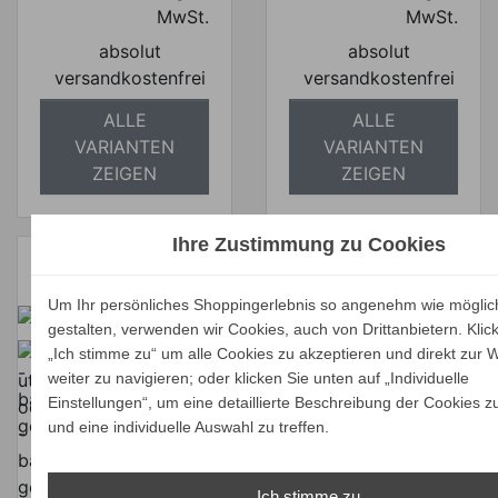
MwSt.
MwSt.
absolut
absolut
versandkostenfrei
versandkostenfrei
ALLE
ALLE
VARIANTEN
VARIANTEN
ZEIGEN
ZEIGEN
Ihre Zustimmung zu Cookies
Um Ihr persönliches Shoppingerlebnis so angenehm wie möglic
gestalten, verwenden wir Cookies, auch von Drittanbietern. Klic
HUSK OUTDOOR
HUSK OUTDOOR
„Ich stimme zu“ um alle Cookies zu akzeptieren und direkt zur 
Sessel, breites
Sessel, hohes
weiter zu navigieren; oder klicken Sie unten auf „Individuelle
Rückenpolster
Armlehnpolster
Einstellungen“, um eine detaillierte Beschreibung der Cookies z
Verkaufspreis
Verkaufspreis
ab
ab
2.987,00 €
2.988,00 €
und eine individuelle Auswahl zu treffen.
2.837,65 €
2.838,60 €
Preis
Preis
Ihr Spar-Preis
Ihr Spar-Preis
Ich stimme zu