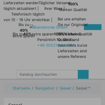
Lieferzeiten werden
Täglicher Versand
100%
täglich aktualisiert |
Ihrer Ware |
Marken Qualität
Telefonisch täglich
Bei uns erhalten
von 10 - 18 Uhr erreichbar |
Bis zu
Sie nur Originale!
40%
Bis zu
40%
extra sparen
100%
100% Marken
Marken Qualität
extra sparen
Persönlich für Sie da:
Qualität und
+49 (0)521 944 1700
besonders kurze
Lieferzeiten sind
unsere Referenz
Startseite
Navigation
Sessel
Sessel *