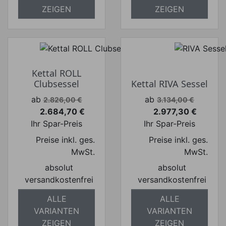
ZEIGEN
ZEIGEN
Kettal ROLL
Clubsessel
Kettal RIVA Sessel
Verkaufspreis
Verkaufspreis
ab
ab
2.826,00 €
3.134,00 €
2.684,70 €
2.977,30 €
Preis
Preis
Ihr Spar-Preis
Ihr Spar-Preis
Preise inkl. ges.
Preise inkl. ges.
MwSt.
MwSt.
absolut
absolut
versandkostenfrei
versandkostenfrei
ALLE
ALLE
VARIANTEN
VARIANTEN
ZEIGEN
ZEIGEN