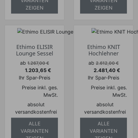
VARIANTEN
VARIANTEN
ZEIGEN
ZEIGEN
Ethimo ELISIR
Ethimo KNIT
Lounge Sessel
Hochlehner
Verkaufspreis
Verkaufspreis
ab
ab
1.267,00 €
2.612,00 €
1.203,65 €
2.481,40 €
Preis
Preis
Ihr Spar-Preis
Ihr Spar-Preis
Preise inkl. ges.
Preise inkl. ges.
MwSt.
MwSt.
absolut
absolut
versandkostenfrei
versandkostenfrei
ALLE
ALLE
VARIANTEN
VARIANTEN