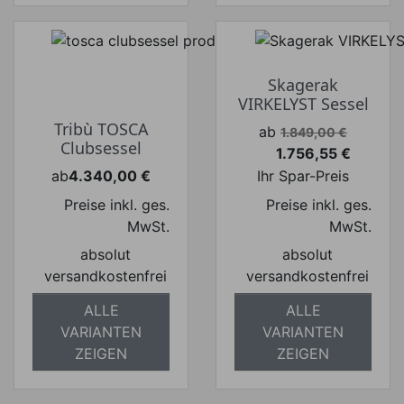
Skagerak
VIRKELYST Sessel
Tribù TOSCA
Verkaufspreis
ab
1.849,00 €
Clubsessel
1.756,55 €
Preis
ab
4.340,00 €
Ihr Spar-Preis
Preis
Preise inkl. ges.
Preise inkl. ges.
MwSt.
MwSt.
absolut
absolut
versandkostenfrei
versandkostenfrei
ALLE
ALLE
VARIANTEN
VARIANTEN
ZEIGEN
ZEIGEN