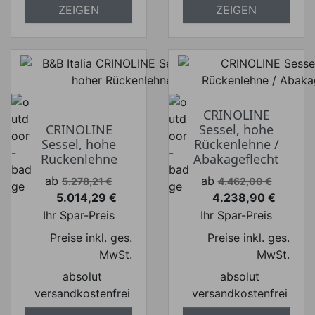
ZEIGEN
ZEIGEN
CRINOLINE
CRINOLINE
Sessel, hohe
Sessel, hohe
Rückenlehne /
Rückenlehne
Abakageflecht
Verkaufspreis
Verkaufspreis
ab
ab
5.278,21 €
4.462,00 €
5.014,29 €
4.238,90 €
Preis
Preis
Ihr Spar-Preis
Ihr Spar-Preis
Preise inkl. ges.
Preise inkl. ges.
MwSt.
MwSt.
absolut
absolut
versandkostenfrei
versandkostenfrei