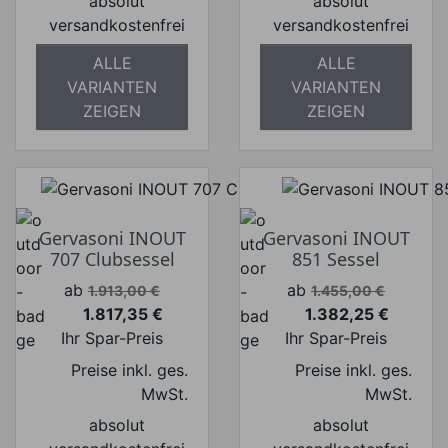
absolut
absolut
versandkostenfrei
versandkostenfrei
ALLE
ALLE
VARIANTEN
VARIANTEN
ZEIGEN
ZEIGEN
Gervasoni INOUT
Gervasoni INOUT
707 Clubsessel
851 Sessel
Verkaufspreis
Verkaufspreis
ab
ab
1.913,00 €
1.455,00 €
1.817,35 €
1.382,25 €
Preis
Preis
Ihr Spar-Preis
Ihr Spar-Preis
Preise inkl. ges.
Preise inkl. ges.
MwSt.
MwSt.
absolut
absolut