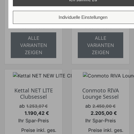
Preise inkl. ges.
Preise inkl. ges.
MwSt.
MwSt.
Individuelle Einstellungen
absolut
absolut
versandkostenfrei
versandkostenfrei
ALLE
ALLE
VARIANTEN
VARIANTEN
ZEIGEN
ZEIGEN
Kettal NET LITE
Conmoto RIVA
Clubsessel
Lounge Sessel
Verkaufspreis
Verkaufspreis
ab
ab
1.253,07 €
2.450,00 €
1.190,42 €
2.205,00 €
Preis
Preis
Ihr Spar-Preis
Ihr Spar-Preis
Preise inkl. ges.
Preise inkl. ges.