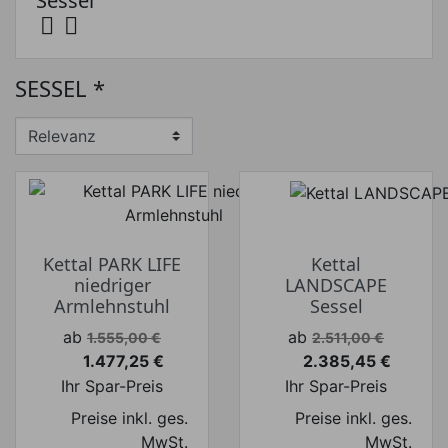
Sessel


Preis
SESSEL *
Preis von
Preis bis
€
€
Hersteller
Kettal PARK LIFE
Kettal
niedriger
LANDSCAPE
Armlehnstuhl
Sessel
Verkaufspreis
Verkaufspreis
ab
ab
1.555,00 €
2.511,00 €
1.477,25 €
2.385,45 €
Preis
Preis
Ihr Spar-Preis
Ihr Spar-Preis
Preise inkl. ges.
Preise inkl. ges.
MwSt.
MwSt.