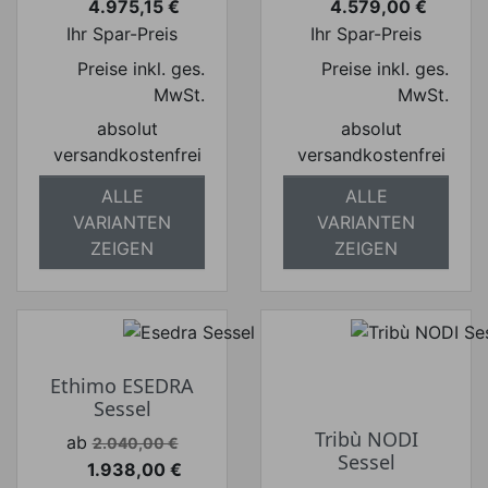
4.975,15 €
4.579,00 €
Preis
Preis
Ihr Spar-Preis
Ihr Spar-Preis
Preise inkl. ges.
Preise inkl. ges.
MwSt.
MwSt.
absolut
absolut
versandkostenfrei
versandkostenfrei
ALLE
ALLE
VARIANTEN
VARIANTEN
ZEIGEN
ZEIGEN
Ethimo ESEDRA
Sessel
Tribù NODI
Verkaufspreis
ab
2.040,00 €
Sessel
1.938,00 €
Preis