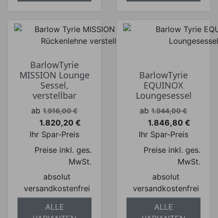
BarlowTyrie
MISSION Lounge
BarlowTyrie
Sessel,
EQUINOX
verstellbar
Loungesessel
Verkaufspreis
Verkaufspreis
ab
ab
1.916,00 €
1.944,00 €
1.820,20 €
1.846,80 €
Preis
Preis
Ihr Spar-Preis
Ihr Spar-Preis
Preise inkl. ges.
Preise inkl. ges.
MwSt.
MwSt.
absolut
absolut
versandkostenfrei
versandkostenfrei
ALLE
ALLE