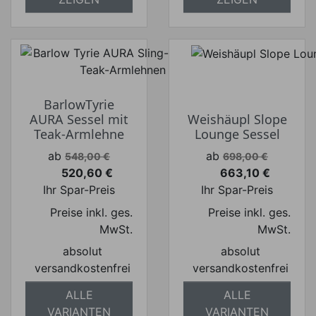
BarlowTyrie
AURA Sessel mit
Weishäupl Slope
Teak-Armlehne
Lounge Sessel
Verkaufspreis
Verkaufspreis
ab
ab
548,00 €
698,00 €
520,60 €
663,10 €
Preis
Preis
Ihr Spar-Preis
Ihr Spar-Preis
Preise inkl. ges.
Preise inkl. ges.
MwSt.
MwSt.
absolut
absolut
versandkostenfrei
versandkostenfrei
ALLE
ALLE
VARIANTEN
VARIANTEN