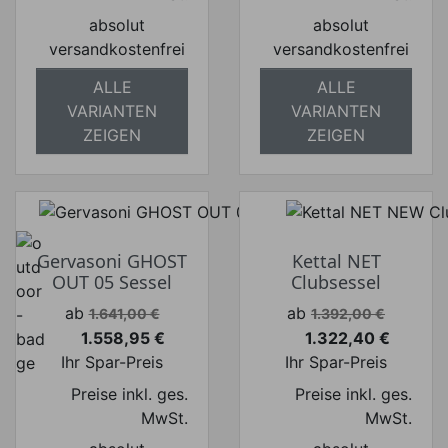
absolut
absolut
versandkostenfrei
versandkostenfrei
ALLE
ALLE
VARIANTEN
VARIANTEN
ZEIGEN
ZEIGEN
Gervasoni GHOST
Kettal NET
OUT 05 Sessel
Clubsessel
Verkaufspreis
Verkaufspreis
ab
ab
1.641,00 €
1.392,00 €
1.558,95 €
1.322,40 €
Preis
Preis
Ihr Spar-Preis
Ihr Spar-Preis
Preise inkl. ges.
Preise inkl. ges.
MwSt.
MwSt.