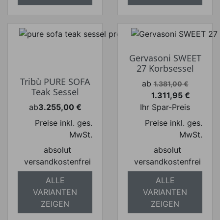
Gervasoni SWEET
27 Korbsessel
Tribù PURE SOFA
Verkaufspreis
ab
1.381,00 €
Teak Sessel
1.311,95 €
Preis
ab
3.255,00 €
Ihr Spar-Preis
Preis
Preise inkl. ges.
Preise inkl. ges.
MwSt.
MwSt.
absolut
absolut
versandkostenfrei
versandkostenfrei
ALLE
ALLE
VARIANTEN
VARIANTEN
ZEIGEN
ZEIGEN