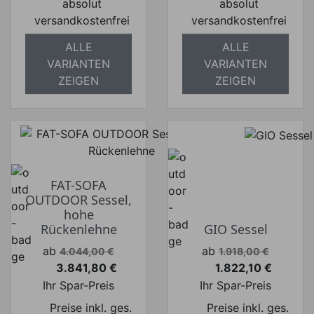
absolut
absolut
versandkostenfrei
versandkostenfrei
ALLE
ALLE
VARIANTEN
VARIANTEN
ZEIGEN
ZEIGEN
FAT-SOFA
OUTDOOR Sessel,
hohe
Rückenlehne
GIO Sessel
Verkaufspreis
Verkaufspreis
ab
ab
4.044,00 €
1.918,00 €
3.841,80 €
1.822,10 €
Preis
Preis
Ihr Spar-Preis
Ihr Spar-Preis
Preise inkl. ges.
Preise inkl. ges.