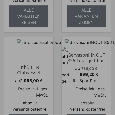
versandkostenfrei
versandkostenfrei
ALLE
ALLE
VARIANTEN
VARIANTEN
ZEIGEN
ZEIGEN
Gervasoni INOUT
856 Lounge Chair
Tribù CTR
Verkaufspreis
ab
736,00 €
Clubsessel
699,20 €
Preis
ab
2.955,00 €
Ihr Spar-Preis
Preis
Preise inkl. ges.
Preise inkl. ges.
MwSt.
MwSt.
absolut
absolut
versandkostenfrei
versandkostenfrei