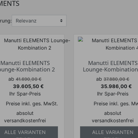
MENTS
rung:
Manutti ELEMENTS
Manutti ELEMENTS
ounge-Kombination 2
Lounge-Kombination
Verkaufspreis
Verkaufspreis
ab
ab
41.690,00 €
37.880,00 €
39.605,50 €
35.986,00 €
Preis
Preis
Ihr Spar-Preis
Ihr Spar-Preis
Preise inkl. ges. MwSt.
Preise inkl. ges. M
absolut
absolut
versandkostenfrei
versandkostenfrei
ALLE VARIANTEN
ALLE VARIANTEN