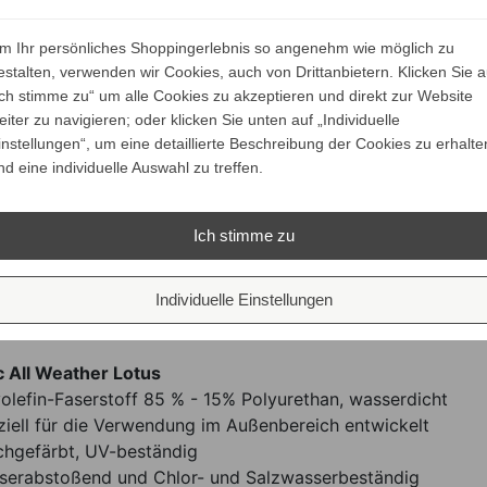
 die Verwendung im Außen- und Innenbereich
fache Reinigung und Pflege
m Ihr persönliches Shoppingerlebnis so angenehm wie möglich zu
die spezielle Pflege empfehlen wir die Manutti Pflegeprodu
estalten, verwenden wir Cookies, auch von Drittanbietern. Klicken Sie a
Ich stimme zu“ um alle Cookies zu akzeptieren und direkt zur Website
komposit Finish
eiter zu navigieren; oder klicken Sie unten auf „Individuelle
der Masse gefärbter Quarz und dadurch absolut farbecht und
instellungen“, um eine detaillierte Beschreibung der Cookies zu erhalte
st- und UV-beständig
nd eine individuelle Auswahl zu treffen.
onders geeignet ist zur Verwendung im Außenbereich
r kratzbeständig (mehr als die meisten bekannten Verbundm
Ich stimme zu
ig porös und sehr hohe Dichte
nders stabil und haltbar
logisch und 100% recycelbar
Individuelle Einstellungen
enisch: Die sichtbare Oberfläche ist porenfrei und dadurch
c All Weather Lotus
yolefin-Faserstoff 85 % - 15% Polyurethan, wasserdicht
ziell für die Verwendung im Außenbereich entwickelt
chgefärbt, UV-beständig
serabstoßend und Chlor- und Salzwasserbeständig