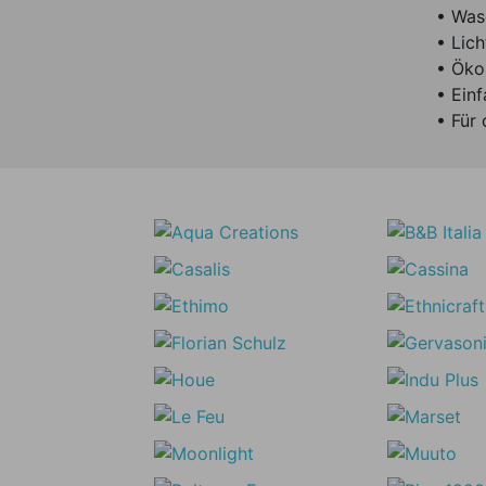
• Was
• Lich
• Öko
• Ein
• Für 