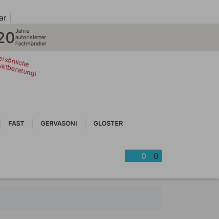
ar |
Jahre
20
autorisierter
Fachhändler
ersönliche
uktberatung!
FAST
GERVASONI
GLOSTER
0
0