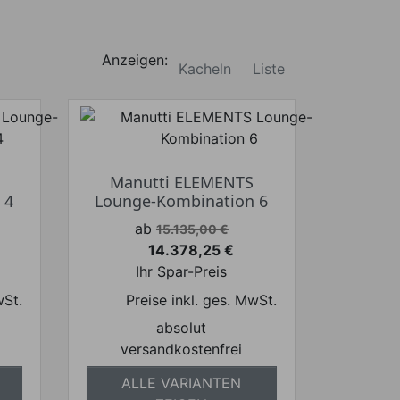
Anzeigen:
Kacheln
Liste
Manutti ELEMENTS
 4
Lounge-Kombination 6
Verkaufspreis
ab
15.135,00 €
14.378,25 €
Preis
Ihr Spar-Preis
wSt.
Preise inkl. ges. MwSt.
absolut
versandkostenfrei
ALLE VARIANTEN