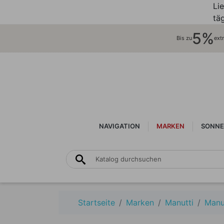
Li
täg
5%
Bis zu
ext
NAVIGATION
MARKEN
SONNE
Startseite
Marken
Manutti
Manut