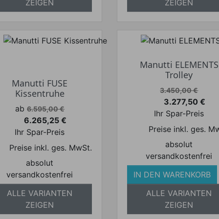
ZEIGEN
ZEIGEN
Manutti ELEMENTS
Trolley
Manutti FUSE
Verkaufspreis
3.450,00 €
Kissentruhe
3.277,50 €
Preis
Verkaufspreis
ab
6.595,00 €
Ihr Spar-Preis
6.265,25 €
Preis
Preise inkl. ges. M
Ihr Spar-Preis
absolut
Preise inkl. ges. MwSt.
versandkostenfrei
absolut
versandkostenfrei
IN DEN WARENKORB
ALLE VARIANTEN
ALLE VARIANTEN
ZEIGEN
ZEIGEN