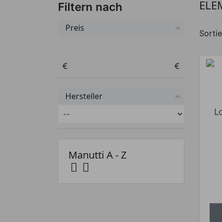
ELE
Filtern nach
Preis
Sortie
Preis von
Preis bis
€
€
Hersteller
L
Manutti A - Z

