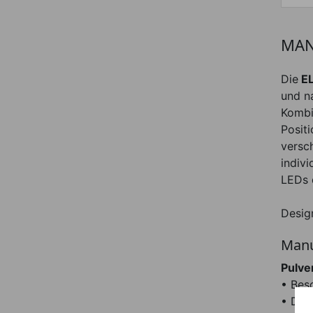
MAN
Die
EL
und na
Kombi
Positi
versc
indivi
LEDs 
Desig
Manu
Pulve
• Bes
• Dur