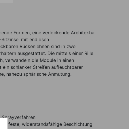
hende Formen, eine verlockende Architektur
-Sitzinsel mit endlosen
ckbaren Rückenlehnen sind in zwei
altern ausgestattet. Die mittels einer Rille
ch, verwandeln die Module in einen
 ein schlanker Streifen aufleuchtbarer
ne, nahezu sphärische Anmutung.
n Sprayverfahren
ers feste, widerstandsfähige Beschichtung