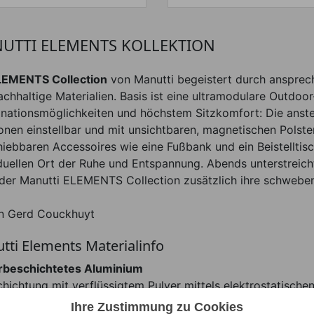
UTTI ELEMENTS KOLLEKTION
EMENTS Collection
von Manutti begeistert durch ansprec
chhaltige Materialien. Basis ist eine ultramodulare Outdoor
nationsmöglichkeiten und höchstem Sitzkomfort: Die anste
onen einstellbar und mit unsichtbaren, magnetischen Polsterh
hiebbaren Accessoires wie eine Fußbank und ein Beistelltis
duellen Ort der Ruhe und Entspannung. Abends unterstreicht
der Manutti ELEMENTS Collection zusätzlich ihre schwebe
n Gerd Couckhuyt
tti Elements Materialinfo
rbeschichtetes Aluminium
chichtung mit verflüssigtem Pulver mittels elektrostatische
ch die anschließende Härtung im Ofen entsteht eine besond
Ihre Zustimmung zu Cookies