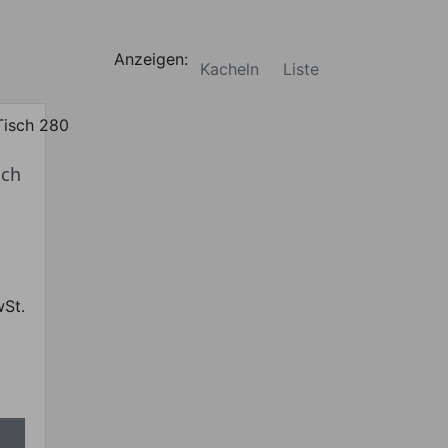
Anzeigen:
Kacheln
Liste
sch
wSt.