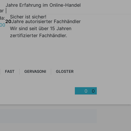
Jahre Erfahrung im Online-Handel
ar |
Sicher ist sicher!
da:
20
Jahre autorisierter Fachhändler
700
Wir sind seit über 15 Jahren
zertifizierter Fachhändler.
FAST
GERVASONI
GLOSTER
0
0