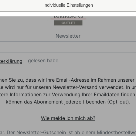
Individuelle Einstellungen
Newsletter
gelesen habe.
erklärung
men Sie zu, dass wir Ihre Email-Adresse im Rahmen unser
e wird nur für unseren Newsletter-Versand verwendet. In un
ere Informationen zur Verwendung Ihrer Emaildaten finden 
können das Abonnement jederzeit beenden (Opt-out).
Wie melde ich mich ab?
bar. Der Newsletter-Gutschein ist ab einem Mindestbestellw