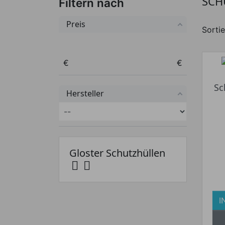
SCH
Filtern nach
Preis
Sortie
Preis von
Preis bis
€
€
Sc
Hersteller
Gloster Schutzhüllen


I