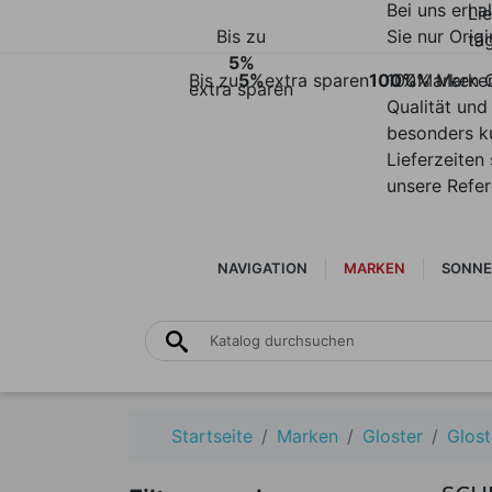
Bei uns erha
Li
Bis zu
Sie nur Origi
täg
5%
Bis zu
5%
extra sparen
100%
100% Marke
Marken Q
extra sparen
Qualität und
besonders k
Lieferzeiten 
unsere Refe
NAVIGATION
MARKEN
SONNE
Startseite
Marken
Gloster
Glost