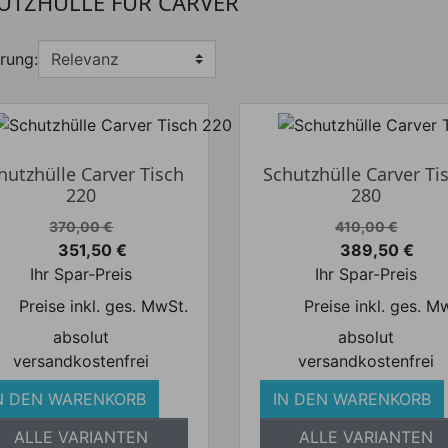
UTZHÜLLE FÜR CARVER
rung:
hutzhülle Carver Tisch
Schutzhülle Carver Ti
220
280
Verkaufspreis
Verkaufspreis
370,00 €
410,00 €
351,50 €
389,50 €
Preis
Preis
Ihr Spar-Preis
Ihr Spar-Preis
Preise inkl. ges. MwSt.
Preise inkl. ges. M
absolut
absolut
versandkostenfrei
versandkostenfrei
N DEN WARENKORB
IN DEN WARENKORB
ALLE VARIANTEN
ALLE VARIANTEN