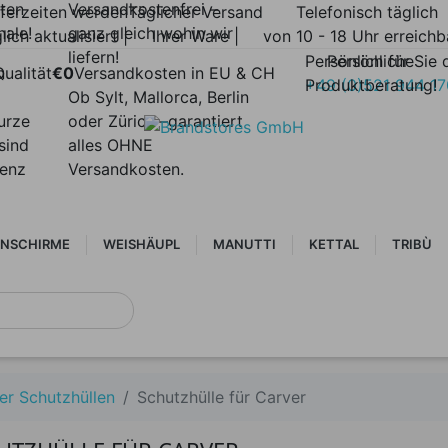
lten
Versandkostenfrei –
eferzeiten werden
Täglicher Versand
Telefonisch täglich
nale!
ganz gleich wohin wir
lich aktualisiert |
Ihrer Ware |
von 10 - 18 Uhr erreichb
liefern!
Persönlich für Sie 
Persönliche
n
ualität
€0
Versandkosten in EU & CH
Produktberatung!
+49 (0)521 944 1
Ob Sylt, Mallorca, Berlin
urze
oder Zürich –garantiert
sind
alles OHNE
renz
Versandkosten.
NSCHIRME
WEISHÄUPL
MANUTTI
KETTAL
TRIBÙ
er Schutzhüllen
Schutzhülle für Carver