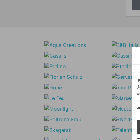
U
g
„
w
E
u