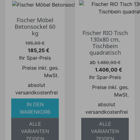
Fischer Möbel
Betonsockel 60
Fischer RIO Tisch
kg
130x80 cm,
Verkaufspreis
195,00 €
Tischbein
185,25 €
quadratisch
Preis
Ihr Spar-Preis
Verkaufspreis
ab
1.480,00 €
Preise inkl. ges.
1.406,00 €
Preis
MwSt.
Ihr Spar-Preis
absolut
Preise inkl. ges.
versandkostenfrei
MwSt.
IN DEN
absolut
WARENKORB
versandkostenfrei
ALLE
ALLE
VARIANTEN
VARIANTEN
ZEIGEN
ZEIGEN