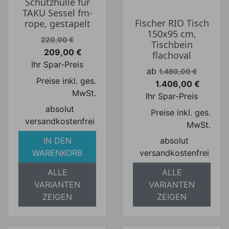
Schutzhülle für
TAKU Sessel fm-
Fischer RIO Tisch
rope, gestapelt
150x95 cm,
Verkaufspreis
220,00 €
Tischbein
209,00 €
flachoval
Preis
Ihr Spar-Preis
Verkaufspreis
ab
1.480,00 €
Preise inkl. ges.
1.406,00 €
Preis
MwSt.
Ihr Spar-Preis
absolut
Preise inkl. ges.
versandkostenfrei
MwSt.
IN DEN
absolut
WARENKORB
versandkostenfrei
ALLE
ALLE
VARIANTEN
VARIANTEN
ZEIGEN
ZEIGEN