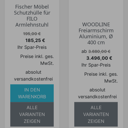
Fischer Möbel
Schutzhülle für
FILO
WOODLINE
Armlehnstuhl
Freiarmschirm
Verkaufspreis
195,00 €
Aluminium, Ø
185,25 €
400 cm
Preis
Ihr Spar-Preis
Verkaufspreis
ab
3.680,00 €
Preise inkl. ges.
3.496,00 €
Preis
MwSt.
Ihr Spar-Preis
absolut
Preise inkl. ges.
versandkostenfrei
MwSt.
IN DEN
absolut
WARENKORB
versandkostenfrei
ALLE
ALLE
VARIANTEN
VARIANTEN
ZEIGEN
ZEIGEN