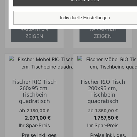
absolut
absolut
versandkostenfrei
versandkostenfrei
Individuelle Einstellungen
ALLE
ALLE
VARIANTEN
VARIANTEN
ZEIGEN
ZEIGEN
Fischer RIO Tisch
Fischer RIO Tisch
260x95 cm,
200x95 cm,
Tischbein
Tischbein
quadratisch
quadratisch
Verkaufspreis
Verkaufspreis
ab
ab
2.180,00 €
1.850,00 €
2.071,00 €
1.757,50 €
Preis
Preis
Ihr Spar-Preis
Ihr Spar-Preis
Preise inkl. ges.
Preise inkl. ges.