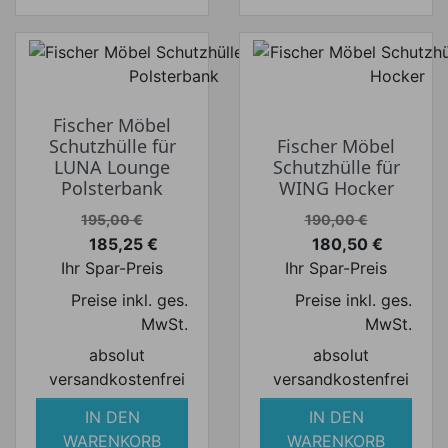
Fischer Möbel
Schutzhülle für
Fischer Möbel
LUNA Lounge
Schutzhülle für
Polsterbank
WING Hocker
Verkaufspreis
Verkaufspreis
195,00 €
190,00 €
185,25 €
180,50 €
Preis
Preis
Ihr Spar-Preis
Ihr Spar-Preis
Preise inkl. ges.
Preise inkl. ges.
MwSt.
MwSt.
absolut
absolut
versandkostenfrei
versandkostenfrei
IN DEN
IN DEN
WARENKORB
WARENKORB