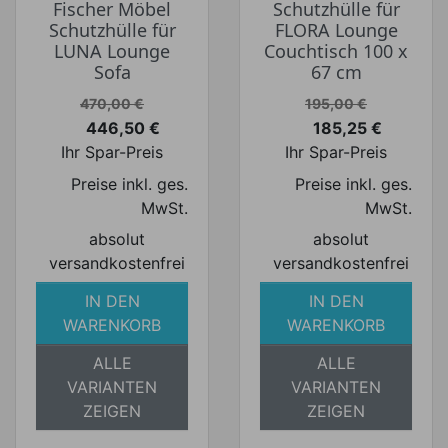
Fischer Möbel
Schutzhülle für
Schutzhülle für
FLORA Lounge
LUNA Lounge
Couchtisch 100 x
Sofa
67 cm
Verkaufspreis
Verkaufspreis
470,00 €
195,00 €
446,50 €
185,25 €
Preis
Preis
Ihr Spar-Preis
Ihr Spar-Preis
Preise inkl. ges.
Preise inkl. ges.
MwSt.
MwSt.
absolut
absolut
versandkostenfrei
versandkostenfrei
IN DEN
IN DEN
WARENKORB
WARENKORB
ALLE
ALLE
VARIANTEN
VARIANTEN
ZEIGEN
ZEIGEN