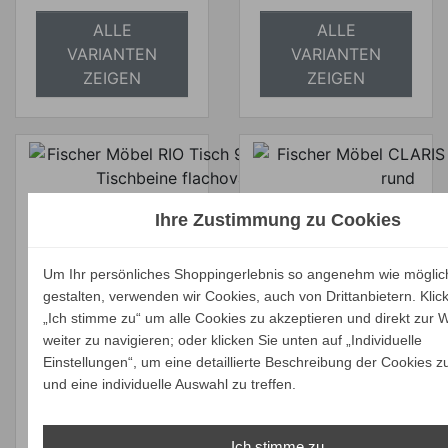
ALLE
ALLE
VARIANTEN
VARIANTEN
ZEIGEN
ZEIGEN
Ihre Zustimmung zu Cookies
Fischer RIO Tisch
95x95 cm,
Fischer Möbel
Tischbein
CLARIS
Um Ihr persönliches Shoppingerlebnis so angenehm wie möglic
flachoval
Bistrotisch, rund
gestalten, verwenden wir Cookies, auch von Drittanbietern. Klic
Verkaufspreis
Verkaufspreis
„Ich stimme zu“ um alle Cookies zu akzeptieren und direkt zur 
ab
ab
1.080,00 €
1.690,00 €
weiter zu navigieren; oder klicken Sie unten auf „Individuelle
1.026,00 €
1.605,50 €
Preis
Preis
Einstellungen“, um eine detaillierte Beschreibung der Cookies z
Ihr Spar-Preis
Ihr Spar-Preis
und eine individuelle Auswahl zu treffen.
Preise inkl. ges.
Preise inkl. ges.
MwSt.
MwSt.
Ich stimme zu