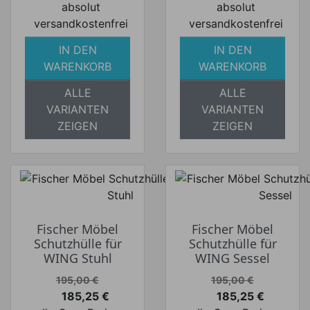
absolut
absolut
versandkostenfrei
versandkostenfrei
IN DEN
IN DEN
WARENKORB
WARENKORB
ALLE
ALLE
VARIANTEN
VARIANTEN
ZEIGEN
ZEIGEN
Fischer Möbel
Fischer Möbel
Schutzhülle für
Schutzhülle für
WING Stuhl
WING Sessel
Verkaufspreis
Verkaufspreis
195,00 €
195,00 €
185,25 €
185,25 €
Preis
Preis