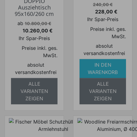
DOPPIO
Verkaufspreis
240,00 €
Ausziehtisch
228,00 €
95x160/260 cm
Preis
Ihr Spar-Preis
Verkaufspreis
ab
10.800,00 €
Preise inkl. ges.
10.260,00 €
Preis
MwSt.
Ihr Spar-Preis
absolut
Preise inkl. ges.
versandkostenfrei
MwSt.
absolut
IN DEN
versandkostenfrei
WARENKORB
ALLE
ALLE
VARIANTEN
VARIANTEN
ZEIGEN
ZEIGEN