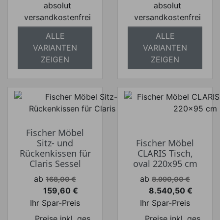
absolut
absolut
versandkostenfrei
versandkostenfrei
ALLE
ALLE
VARIANTEN
VARIANTEN
ZEIGEN
ZEIGEN
Fischer Möbel
Sitz- und
Fischer Möbel
Rückenkissen für
CLARIS Tisch,
Claris Sessel
oval 220x95 cm
Verkaufspreis
Verkaufspreis
ab
ab
168,00 €
8.990,00 €
159,60 €
8.540,50 €
Preis
Preis
Ihr Spar-Preis
Ihr Spar-Preis
Preise inkl. ges.
Preise inkl. ges.