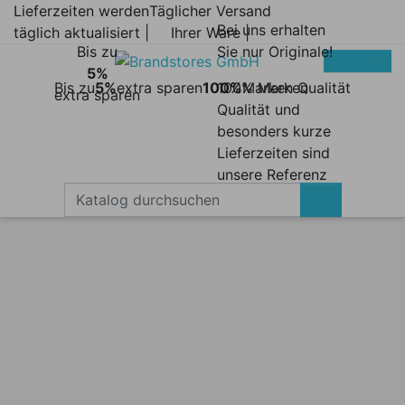
Lieferzeiten werden
Täglicher Versand
Bei uns erhalten
täglich aktualisiert |
Ihrer Ware |
Bis zu
Sie nur Originale!
5%
Bis zu
5%
extra sparen
100%
100% Marken
Marken Qualität
extra sparen
Qualität und
besonders kurze
Lieferzeiten sind
unsere Referenz