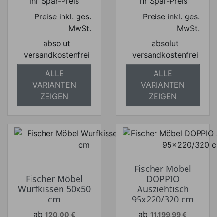
Ihr Spar-Preis
Ihr Spar-Preis
Preise inkl. ges.
Preise inkl. ges.
MwSt.
MwSt.
absolut
absolut
versandkostenfrei
versandkostenfrei
ALLE
ALLE
VARIANTEN
VARIANTEN
ZEIGEN
ZEIGEN
Fischer Möbel
Fischer Möbel
DOPPIO
Wurfkissen 50x50
Ausziehtisch
cm
95x220/320 cm
Verkaufspreis
Verkaufspreis
ab
ab
120,00 €
11.199,99 €