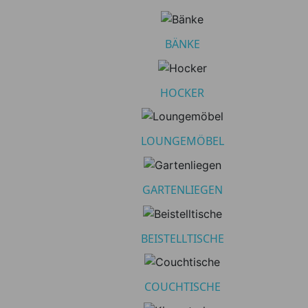
Polsterauflagen &
20
Kissen
BÄNKE
Schutzhüllen
53
Sessel
24
HOCKER
Sofas
18
Sonnenschirme
14
LOUNGEMÖBEL
Untermenü umschalten
Stühle
28
Untermenü umschalten
Tische
64
GARTENLIEGEN
Preis
BEISTELLTISCHE
Preis von
Preis bis
€
€
COUCHTISCHE