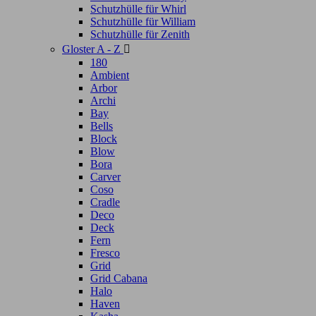
Schutzhülle für Whirl
Schutzhülle für William
Schutzhülle für Zenith
Gloster A - Z

180
Ambient
Arbor
Archi
Bay
Bells
Block
Blow
Bora
Carver
Coso
Cradle
Deco
Deck
Fern
Fresco
Grid
Grid Cabana
Halo
Haven