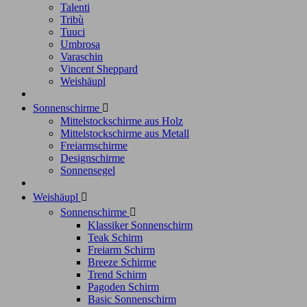
Talenti
Tribù
Tuuci
Umbrosa
Varaschin
Vincent Sheppard
Weishäupl
Sonnenschirme

Mittelstockschirme aus Holz
Mittelstockschirme aus Metall
Freiarmschirme
Designschirme
Sonnensegel
Weishäupl

Sonnenschirme

Klassiker Sonnenschirm
Teak Schirm
Freiarm Schirm
Breeze Schirme
Trend Schirm
Pagoden Schirm
Basic Sonnenschirm