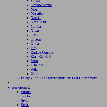
Forest
Grande Arche
Moai
Mosaiko
Narcisi
New Joint
Ninfea
Niwa
Oasi
Orizon
Onda
Play
Radice Quadra
Ria | Ria Soft
Rion
Ushuaia
Wild
Zebra
Pflege- und Zubehörprodukte für Fast Gartenmöbel
Gervasoni

Stühle
Tische
Sessel
Sofas