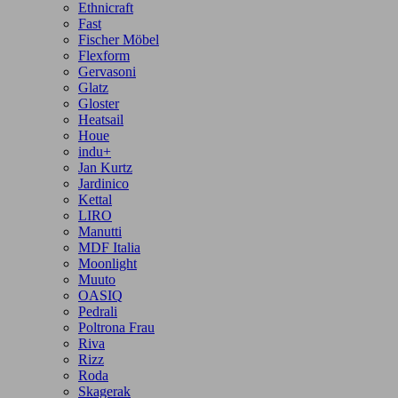
Ethnicraft
Fast
Fischer Möbel
Flexform
Gervasoni
Glatz
Gloster
Heatsail
Houe
indu+
Jan Kurtz
Jardinico
Kettal
LIRO
Manutti
MDF Italia
Moonlight
Muuto
OASIQ
Pedrali
Poltrona Frau
Riva
Rizz
Roda
Skagerak