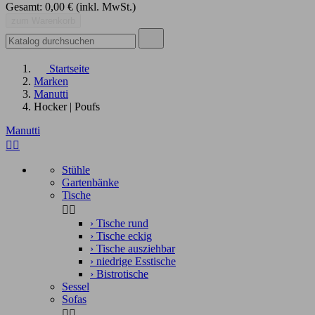
Gesamt:
0,00 €
(inkl. MwSt.)
zum Warenkorb
Startseite
Marken
Manutti
Hocker | Poufs
Manutti
Alle löschen


Preis
Preis von
€
Preis bis
€
Stühle
Gartenbänke
Tische
Hersteller


›
Tische rund
Produkte ansehen
8
›
Tische eckig
›
Tische ausziehbar
›
niedrige Esstische
›
Bistrotische
Sessel
Sofas

