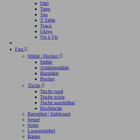
Otto
Tairu
Tao
T-Table
Tosca
Ukiyo
Vis à Vis
Fast

Stühle | Hocker

Stühle
Armlehnstühle
Barstühle
Hocker
Tische

Tische rund
Tische eckig
Tische ausziehbar
Hochtische
Barmöbel | Sideboard
Sessel
Sofas
Loungemöbel
Bänke