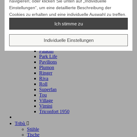
navigieren; oder klicken Sie unten auf „Individuelle
Base Kitchen
Landscape
Einstellungen“, um eine detaillierte Beschreibung der
Maia
Cookies zu erhalten und eine individuelle Auswahl zu treffen.
Mesh
Meteo
Ich stimme zu
Molo
Net
Objects
Individuelle Einstellungen
Pad
Paladin
Park Life
Pavilions
Plumon
Ringer
Riva
Roll
Superfan
Tou
Village
Vimini
Triconfort 1950
Tribù

Stühle
Tische