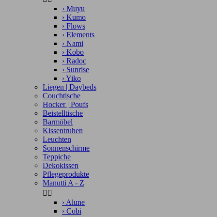
›
Muyu
›
Kumo
›
Flows
›
Elements
›
Nami
›
Kobo
›
Radoc
›
Sunrise
›
Yiko
Liegen | Daybeds
Couchtische
Hocker | Poufs
Beistelltische
Barmöbel
Kissentruhen
Leuchten
Sonnenschirme
Teppiche
Dekokissen
Pflegeprodukte
Manutti A - Z


›
Alune
›
Cobi