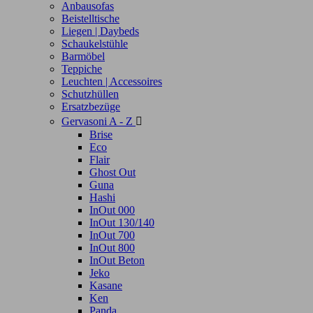
Anbausofas
Beistelltische
Liegen | Daybeds
Schaukelstühle
Barmöbel
Teppiche
Leuchten | Accessoires
Schutzhüllen
Ersatzbezüge
Gervasoni A - Z

Brise
Eco
Flair
Ghost Out
Guna
Hashi
InOut 000
InOut 130/140
InOut 700
InOut 800
InOut Beton
Jeko
Kasane
Ken
Panda