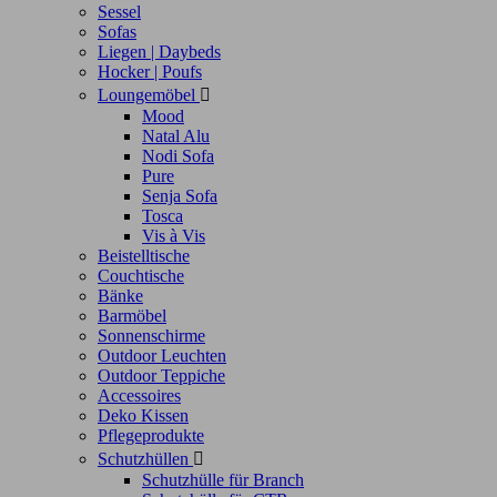
Sessel
Sofas
Liegen | Daybeds
Hocker | Poufs
Loungemöbel

Mood
Natal Alu
Nodi Sofa
Pure
Senja Sofa
Tosca
Vis à Vis
Beistelltische
Couchtische
Bänke
Barmöbel
Sonnenschirme
Outdoor Leuchten
Outdoor Teppiche
Accessoires
Deko Kissen
Pflegeprodukte
Schutzhüllen

Schutzhülle für Branch