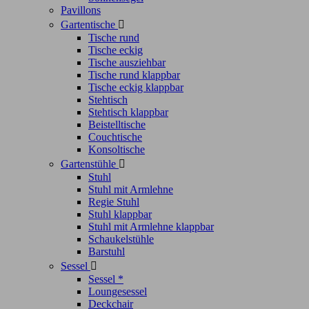
Pavillons
Gartentische

Tische rund
Tische eckig
Tische ausziehbar
Tische rund klappbar
Tische eckig klappbar
Stehtisch
Stehtisch klappbar
Beistelltische
Couchtische
Konsoltische
Gartenstühle

Stuhl
Stuhl mit Armlehne
Regie Stuhl
Stuhl klappbar
Stuhl mit Armlehne klappbar
Schaukelstühle
Barstuhl
Sessel

Sessel *
Loungesessel
Deckchair