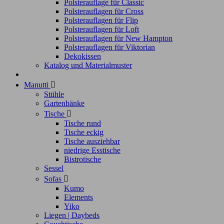
Polsterauflage für Classic
Polsterauflagen für Cross
Polsterauflagen für Flip
Polsterauflagen für Loft
Polsterauflagen für New Hampton
Polsterauflagen für Viktorian
Dekokissen
Katalog und Materialmuster
Manutti

Stühle
Gartenbänke
Tische

Tische rund
Tische eckig
Tische ausziehbar
niedrige Esstische
Bistrotische
Sessel
Sofas

Kumo
Elements
Yiko
Liegen | Daybeds