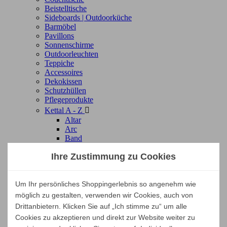
Beistelltische
Sideboards | Outdoorküche
Barmöbel
Pavillons
Sonnenschirme
Outdoorleuchten
Teppiche
Accessoires
Dekokissen
Schutzhüllen
Pflegeprodukte
Kettal A - Z

Altar
Arc
Band
Basket
Ihre Zustimmung zu Cookies
Bitta
Bitta Lounge
Grand Bitta
Boma
Um Ihr persönliches Shoppingerlebnis so angenehm wie
Cala
möglich zu gestalten, verwenden wir Cookies, auch von
Cottage
Drittanbietern. Klicken Sie auf „Ich stimme zu“ um alle
Giro
Cookies zu akzeptieren und direkt zur Website weiter zu
Il Colonnato