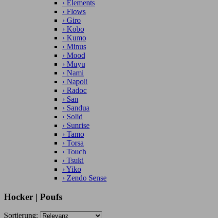
›
Elements
›
Flows
›
Giro
›
Kobo
›
Kumo
›
Minus
›
Mood
›
Muyu
›
Nami
›
Napoli
›
Radoc
›
San
›
Sandua
›
Solid
›
Sunrise
›
Tamo
›
Torsa
›
Touch
›
Tsuki
›
Yiko
›
Zendo Sense
Hocker | Poufs
Sortierung: