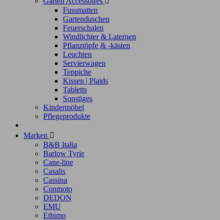
Garten Accessoires

Fussmatten
Gartenduschen
Feuerschalen
Windlichter & Laternen
Pflanztöpfe & -kästen
Leuchten
Servierwagen
Teppiche
Kissen | Plaids
Tabletts
Sonstiges
Kindermöbel
Pflegeprodukte
Marken

B&B Italia
Barlow Tyrie
Cane-line
Casalis
Cassina
Conmoto
DEDON
EMU
Ethimo