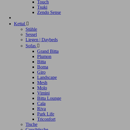
Touch
Tsuki
Zendo Sense
Kettal

Stühle
Sessel
Liegen | Daybeds
Sofas

Grand Bitta
Plumon
Bitta
Boma
Giro
Landscape
Mesh
Molo
Vimini
Bitta Lounge
Cala
Riva
Park Life
Triconfort
Tische
Couchtische