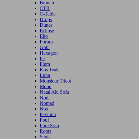
Branch
CTR
C-Table
Drops
Dunes
Eclipse
Elio
Forum
Gobi
Hexagon
Ile
Illum
Kos Teak
Luna
Monsieur Tricot
Mood
Natal Alu Sofa
Nodi
Nomad
Nox
Pavilion
Pouf
Pure Sofa
Roots
Senja