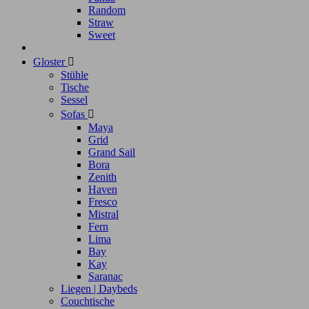
Random
Straw
Sweet
Gloster

Stühle
Tische
Sessel
Sofas

Maya
Grid
Grand Sail
Bora
Zenith
Haven
Fresco
Mistral
Fern
Lima
Bay
Kay
Saranac
Liegen | Daybeds
Couchtische