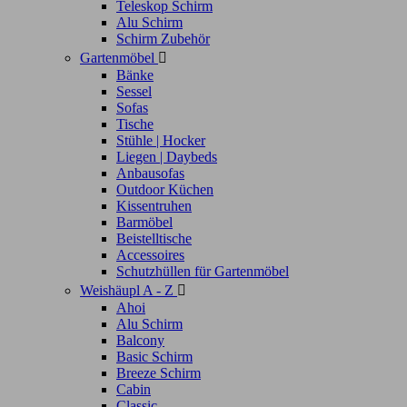
Teleskop Schirm
Alu Schirm
Schirm Zubehör
Gartenmöbel

Bänke
Sessel
Sofas
Tische
Stühle | Hocker
Liegen | Daybeds
Anbausofas
Outdoor Küchen
Kissentruhen
Barmöbel
Beistelltische
Accessoires
Schutzhüllen für Gartenmöbel
Weishäupl A - Z

Ahoi
Alu Schirm
Balcony
Basic Schirm
Breeze Schirm
Cabin
Classic