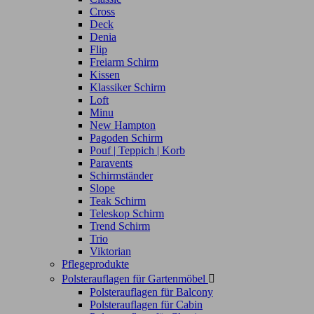
Cross
Deck
Denia
Flip
Freiarm Schirm
Kissen
Klassiker Schirm
Loft
Minu
New Hampton
Pagoden Schirm
Pouf | Teppich | Korb
Paravents
Schirmständer
Slope
Teak Schirm
Teleskop Schirm
Trend Schirm
Trio
Viktorian
Pflegeprodukte
Polsterauflagen für Gartenmöbel

Polsterauflagen für Balcony
Polsterauflagen für Cabin