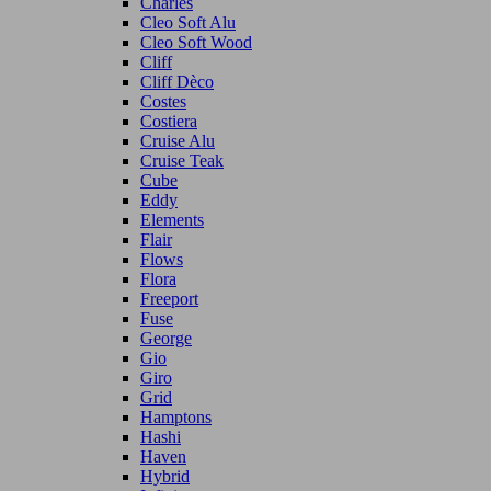
Charles
Cleo Soft Alu
Cleo Soft Wood
Cliff
Cliff Dèco
Costes
Costiera
Cruise Alu
Cruise Teak
Cube
Eddy
Elements
Flair
Flows
Flora
Freeport
Fuse
George
Gio
Giro
Grid
Hamptons
Hashi
Haven
Hybrid