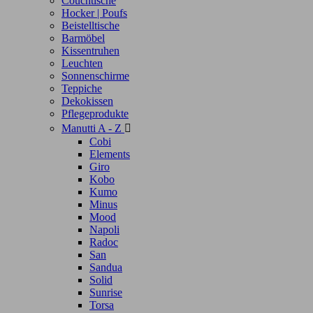
Couchtische
Hocker | Poufs
Beistelltische
Barmöbel
Kissentruhen
Leuchten
Sonnenschirme
Teppiche
Dekokissen
Pflegeprodukte
Manutti A - Z

Cobi
Elements
Giro
Kobo
Kumo
Minus
Mood
Napoli
Radoc
San
Sandua
Solid
Sunrise
Torsa