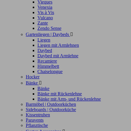
Vieques
Venexia
Vis à Vis
Vulcano
Zante
Zendo Sense
Gartenliegen | Daybeds

Liegen
Liegen mit Armlehnen
Daybed
Daybed mit Armlehne
Recamiere
Himmelbett
Chaiselongue
Hocker
Bänke

Bänke
Bänke mit Rückenlehne
Bänke mit Arm- und Rückenlehne
Barmöbel | Outdoorküchen
Sideboards | Outdoorküche
Kissentruhen
Paravents
Pflanztische