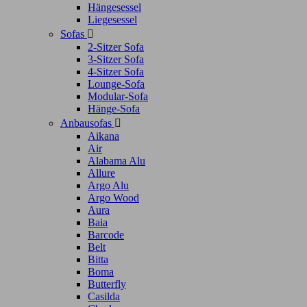
Hängesessel
Liegesessel
Sofas

2-Sitzer Sofa
3-Sitzer Sofa
4-Sitzer Sofa
Lounge-Sofa
Modular-Sofa
Hänge-Sofa
Anbausofas

Aikana
Air
Alabama Alu
Allure
Argo Alu
Argo Wood
Aura
Baia
Barcode
Belt
Bitta
Boma
Butterfly
Casilda