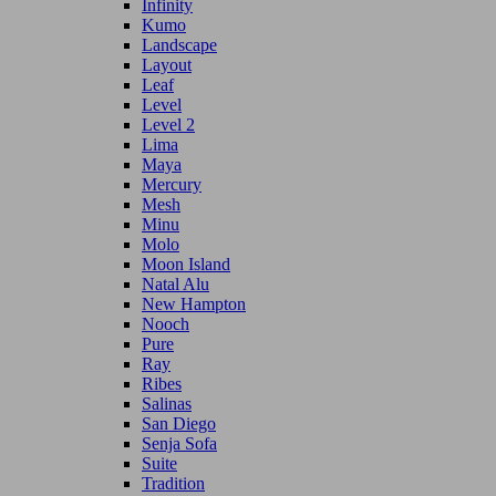
Infinity
Kumo
Landscape
Layout
Leaf
Level
Level 2
Lima
Maya
Mercury
Mesh
Minu
Molo
Moon Island
Natal Alu
New Hampton
Nooch
Pure
Ray
Ribes
Salinas
San Diego
Senja Sofa
Suite
Tradition