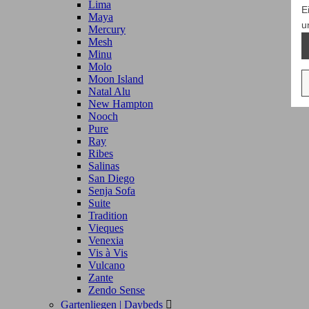
Lima
E
Maya
u
Mercury
Mesh
Minu
Molo
Moon Island
Natal Alu
New Hampton
Nooch
Pure
Ray
Ribes
Salinas
San Diego
Senja Sofa
Suite
Tradition
Vieques
Venexia
Vis à Vis
Vulcano
Zante
Zendo Sense
Gartenliegen | Daybeds
