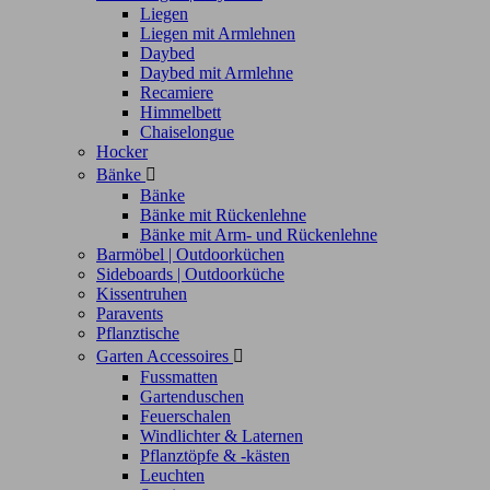
Liegen
Liegen mit Armlehnen
Daybed
Daybed mit Armlehne
Recamiere
Himmelbett
Chaiselongue
Hocker
Bänke

Bänke
Bänke mit Rückenlehne
Bänke mit Arm- und Rückenlehne
Barmöbel | Outdoorküchen
Sideboards | Outdoorküche
Kissentruhen
Paravents
Pflanztische
Garten Accessoires

Fussmatten
Gartenduschen
Feuerschalen
Windlichter & Laternen
Pflanztöpfe & -kästen
Leuchten