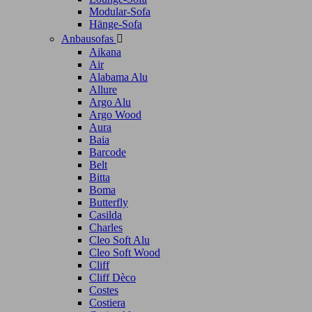
Modular-Sofa
Hänge-Sofa
Anbausofas

Aikana
Air
Alabama Alu
Allure
Argo Alu
Argo Wood
Aura
Baia
Barcode
Belt
Bitta
Boma
Butterfly
Casilda
Charles
Cleo Soft Alu
Cleo Soft Wood
Cliff
Cliff Dèco
Costes
Costiera