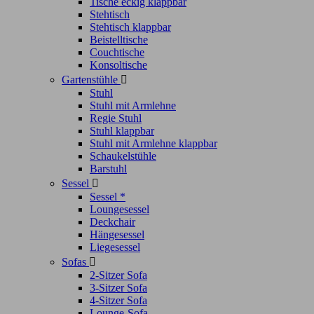
Tische eckig klappbar
Stehtisch
Stehtisch klappbar
Beistelltische
Couchtische
Konsoltische
Gartenstühle

Stuhl
Stuhl mit Armlehne
Regie Stuhl
Stuhl klappbar
Stuhl mit Armlehne klappbar
Schaukelstühle
Barstuhl
Sessel

Sessel *
Loungesessel
Deckchair
Hängesessel
Liegesessel
Sofas

2-Sitzer Sofa
3-Sitzer Sofa
4-Sitzer Sofa
Lounge-Sofa