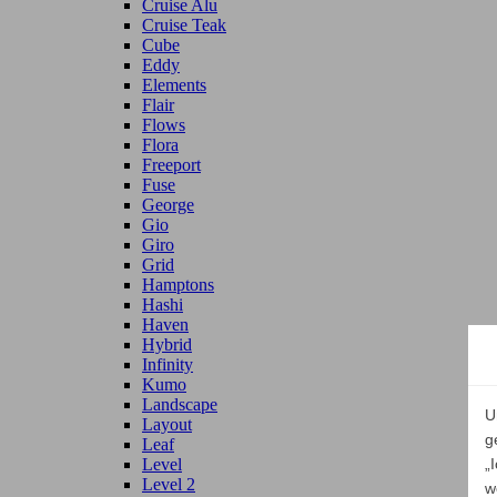
Cruise Alu
Cruise Teak
Cube
Eddy
Elements
Flair
Flows
Flora
Freeport
Fuse
George
Gio
Giro
Grid
Hamptons
Hashi
Haven
Hybrid
Infinity
Kumo
Landscape
U
Layout
g
Leaf
Level
„
Level 2
w