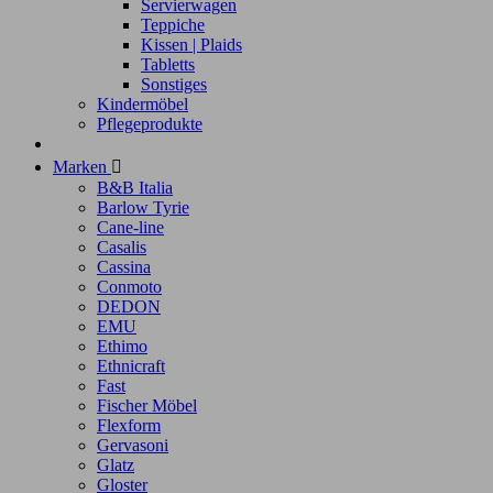
Servierwagen
Teppiche
Kissen | Plaids
Tabletts
Sonstiges
Kindermöbel
Pflegeprodukte
Marken

B&B Italia
Barlow Tyrie
Cane-line
Casalis
Cassina
Conmoto
DEDON
EMU
Ethimo
Ethnicraft
Fast
Fischer Möbel
Flexform
Gervasoni
Glatz
Gloster