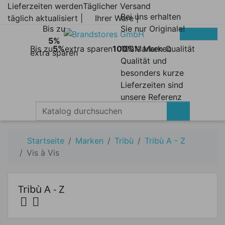
Lieferzeiten werden
Täglicher Versand
Bei uns erhalten
täglich aktualisiert |
Ihrer Ware |
Bis zu
Sie nur Originale!
5%
Bis zu
5%
extra sparen
100%
100% Marken
Marken Qualität
extra sparen
Qualität und
besonders kurze
Lieferzeiten sind
unsere Referenz
Startseite
Marken
Tribù
Tribù A - Z
Vis à Vis
Tribù A - Z


Preis