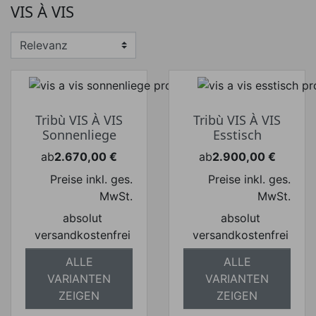
VIS À VIS
Preis von
Preis bis
€
€
Hersteller
Tribù VIS À VIS
Tribù VIS À VIS
Sonnenliege
Esstisch
ab
2.670,00 €
ab
2.900,00 €
Preis
Preis
Preise inkl. ges.
Preise inkl. ges.
MwSt.
MwSt.
absolut
absolut
versandkostenfrei
versandkostenfrei
ALLE
ALLE
VARIANTEN
VARIANTEN
ZEIGEN
ZEIGEN