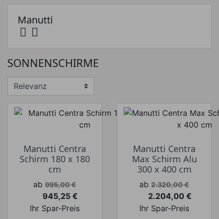
Alle löschen
Manutti
Preis


Preis von
Preis bis
€
€
Hersteller
SONNENSCHIRME
Produkte ansehen
4
Manutti Centra
Manutti Centra
Schirm 180 x 180
Max Schirm Alu
cm
300 x 400 cm
Verkaufspreis
Verkaufspreis
ab
ab
995,00 €
2.320,00 €
945,25 €
2.204,00 €
Preis
Preis
Ihr Spar-Preis
Ihr Spar-Preis