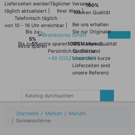
Lieferzeiten werden
Täglicher Versand
100%
täglich aktualisiert |
Ihrer Ware |
Marken Qualität
Telefonisch täglich
Bei uns erhalten
von 10 - 18 Uhr erreichbar |
Bis zu
Sie nur Originale!
5%
Bis zu
5%
extra sparen
100%
100% Marken
Marken Qualität
extra sparen
Persönlich für Sie da:
Qualität und
+49 (0)521 944 1700
besonders kurze
Lieferzeiten sind
unsere Referenz
Startseite
Marken
Manutti
Sonnenschirme