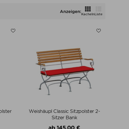
Anzeigen:
Kacheln
Liste
olster
Weishäupl Classic Sitzpolster 2-
Sitzer Bank
s
Verkaufspreis
ab
145,00 €