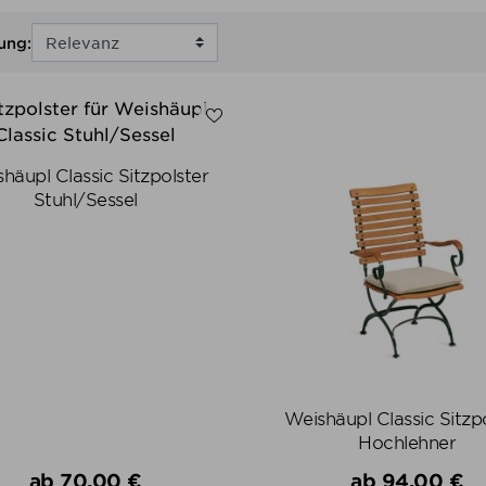
ung:
häupl Classic Sitzpolster
Stuhl/Sessel
Weishäupl Classic Sitzp
Hochlehner
Verkaufspreis
Verkaufsprei
ab
70,00 €
ab
94,00 €