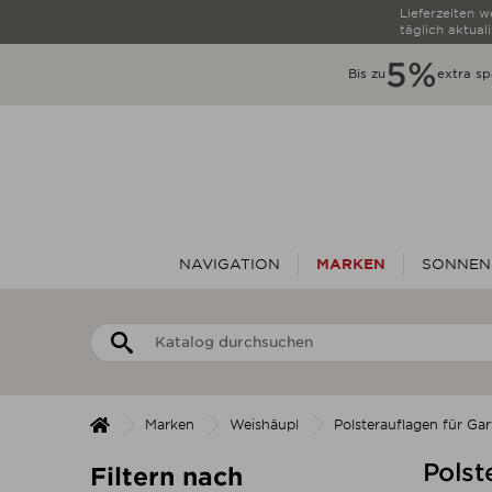
Lieferzeiten 
täglich aktuali
5%
Bis zu
extra sp
NAVIGATION
MARKEN
SONNEN
Marken
Weishäupl
Polsterauflagen für Ga
Polst
Filtern nach