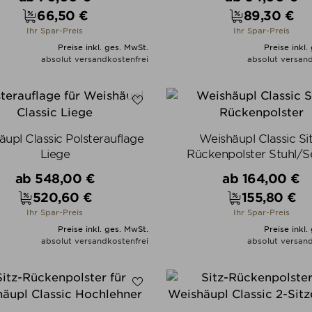
66,50 €
89,30 €
Preis
Preis
Ihr Spar-Preis
Ihr Spar-Preis
Preise inkl. ges. MwSt.
Preise inkl.
absolut versandkostenfrei
absolut versand
ALLE VARIANTEN ZEIGEN
ALLE VARIANTEN ZEIGE
upl Classic Polsterauflage
Weishäupl Classic Si
Liege
Rückenpolster Stuhl/S
Verkaufspreis
Verkaufspreis
ab
548,00 €
ab
164,00 €
520,60 €
155,80 €
Preis
Preis
Ihr Spar-Preis
Ihr Spar-Preis
Preise inkl. ges. MwSt.
Preise inkl.
absolut versandkostenfrei
absolut versand
ALLE VARIANTEN ZEIGEN
ALLE VARIANTEN ZEIGE