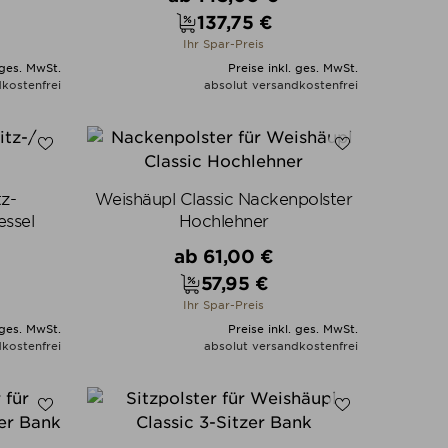
137,75 €
Preis
Ihr Spar-Preis
 ges. MwSt.
Preise inkl. ges. MwSt.
kostenfrei
absolut versandkostenfrei
N
ALLE VARIANTEN ZEIGEN
tz-
Weishäupl Classic Nackenpolster
essel
Hochlehner
Verkaufspreis
ab
61,00 €
57,95 €
Preis
Ihr Spar-Preis
 ges. MwSt.
Preise inkl. ges. MwSt.
kostenfrei
absolut versandkostenfrei
N
ALLE VARIANTEN ZEIGEN