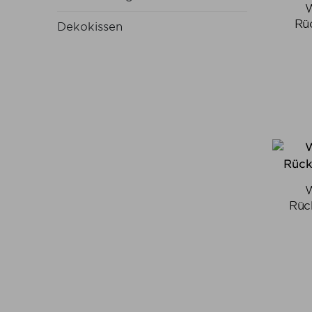
W
Rü
Dekokissen
W
Rüc