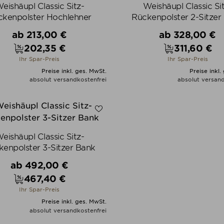
eishäupl Classic Sitz-
Weishäupl Classic Si
ckenpolster Hochlehner
Rückenpolster 2-Sitzer
Verkaufspreis
Verkaufspreis
ab
213,00 €
ab
328,00 €
202,35 €
311,60 €
Preis
Preis
Ihr Spar-Preis
Ihr Spar-Preis
Preise inkl. ges. MwSt.
Preise inkl.
absolut versandkostenfrei
absolut versand
ALLE VARIANTEN ZEIGEN
ALLE VARIANTEN ZEIGE
eishäupl Classic Sitz-
kenpolster 3-Sitzer Bank
Verkaufspreis
ab
492,00 €
467,40 €
Preis
Ihr Spar-Preis
Preise inkl. ges. MwSt.
absolut versandkostenfrei