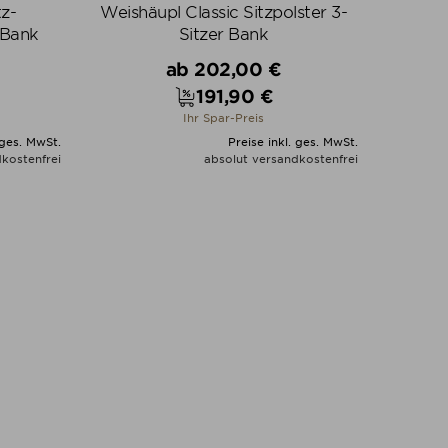
tz-
Weishäupl Classic Sitzpolster 3-
 Bank
Sitzer Bank
Verkaufspreis
ab
202,00 €
191,90 €
Preis
Ihr Spar-Preis
 ges. MwSt.
Preise inkl. ges. MwSt.
kostenfrei
absolut versandkostenfrei
N
ALLE VARIANTEN ZEIGEN