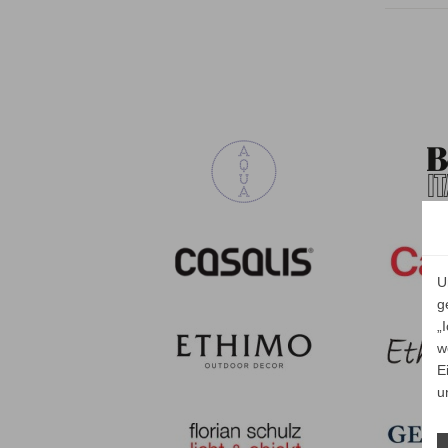
U
g
„
w
E
u