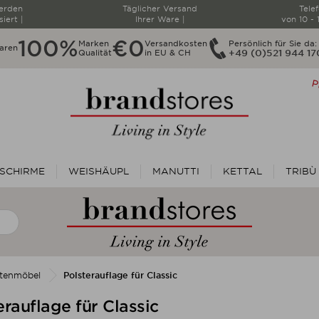
werden
Täglicher Versand
Tele
siert |
Ihrer Ware |
von 10 - 
100%
€0
Marken
Versandkosten
Persönlich für Sie da:
aren
Qualität
in EU & CH
+49 (0)521 944 1
SCHIRME
WEISHÄUPL
MANUTTI
KETTAL
TRIBÙ
rtenmöbel
Polsterauflage für Classic
erauflage für Classic