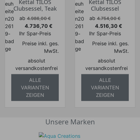
Kettal TILOS
Kettal TILOS
Clubsessel, Teak
Clubsessel
Verkaufspreis
Verkaufspreis
ab
ab
4.986,00 €
4.754,00 €
4.736,70 €
4.516,30 €
Preis
Preis
Ihr Spar-Preis
Ihr Spar-Preis
Preise inkl. ges.
Preise inkl. ges.
MwSt.
MwSt.
absolut
absolut
versandkostenfrei
versandkostenfrei
ALLE
ALLE
VARIANTEN
VARIANTEN
ZEIGEN
ZEIGEN
Unsere Marken