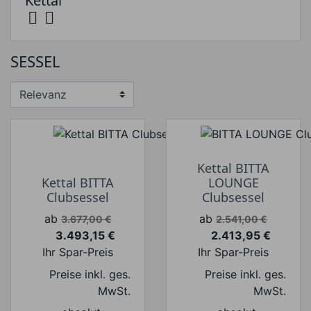
Kettal


Preis
SESSEL
Preis von
Preis bis
€
€
Hersteller
Kettal BITTA
Kettal BITTA
LOUNGE
Clubsessel
Clubsessel
Verkaufspreis
Verkaufspreis
ab
ab
3.677,00 €
2.541,00 €
3.493,15 €
2.413,95 €
Preis
Preis
Ihr Spar-Preis
Ihr Spar-Preis
Preise inkl. ges.
Preise inkl. ges.
MwSt.
MwSt.