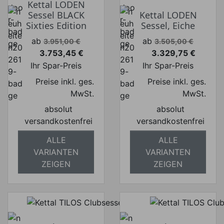
Kettal LODEN
Sessel BLACK
Kettal LODEN
Sixties Edition
Sessel, Eiche
Verkaufspreis
Verkaufspreis
ab
ab
3.951,00 €
3.505,00 €
3.753,45 €
3.329,75 €
Preis
Preis
Ihr Spar-Preis
Ihr Spar-Preis
Preise inkl. ges.
Preise inkl. ges.
MwSt.
MwSt.
absolut
absolut
versandkostenfrei
versandkostenfrei
ALLE
ALLE
VARIANTEN
VARIANTEN
ZEIGEN
ZEIGEN