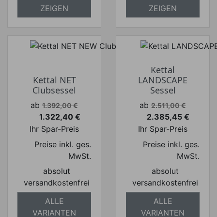
ZEIGEN
ZEIGEN
Kettal
Kettal NET
LANDSCAPE
Clubsessel
Sessel
Verkaufspreis
Verkaufspreis
ab
ab
1.392,00 €
2.511,00 €
1.322,40 €
2.385,45 €
Preis
Preis
Ihr Spar-Preis
Ihr Spar-Preis
Preise inkl. ges.
Preise inkl. ges.
MwSt.
MwSt.
absolut
absolut
versandkostenfrei
versandkostenfrei
ALLE
ALLE
VARIANTEN
VARIANTEN