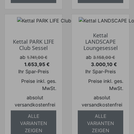
Kettal
Kettal PARK LIFE
LANDSCAPE
Club Sessel
Loungesessel
Verkaufspreis
Verkaufspreis
ab
ab
1.741,00 €
3.158,00 €
1.653,95 €
3.000,10 €
Preis
Preis
Ihr Spar-Preis
Ihr Spar-Preis
Preise inkl. ges.
Preise inkl. ges.
MwSt.
MwSt.
absolut
absolut
versandkostenfrei
versandkostenfrei
ALLE
ALLE
VARIANTEN
VARIANTEN
ZEIGEN
ZEIGEN