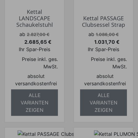
Kettal
LANDSCAPE
Kettal PASSAGE
Schaukelstuhl
Clubsessel Strap
Verkaufspreis
Verkaufspreis
ab
ab
2.827,00 €
1.086,00 €
2.685,65 €
1.031,70 €
Preis
Preis
Ihr Spar-Preis
Ihr Spar-Preis
Preise inkl. ges.
Preise inkl. ges.
MwSt.
MwSt.
absolut
absolut
versandkostenfrei
versandkostenfrei
ALLE
ALLE
VARIANTEN
VARIANTEN
ZEIGEN
ZEIGEN