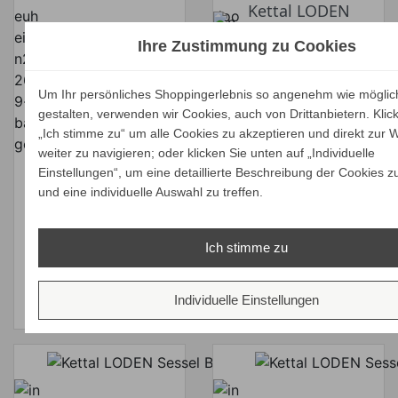
Kettal LODEN
Kettal LODEN
Sessel RED
Ihre Zustimmung zu Cookies
Sessel
Sixties Edition
Verkaufspreis
Verkaufspreis
ab
ab
3.201,00 €
3.951,00 €
Um Ihr persönliches Shoppingerlebnis so angenehm wie möglic
3.040,95 €
3.753,45 €
Preis
Preis
gestalten, verwenden wir Cookies, auch von Drittanbietern. Klic
Ihr Spar-Preis
Ihr Spar-Preis
„Ich stimme zu“ um alle Cookies zu akzeptieren und direkt zur 
Preise inkl. ges.
Preise inkl. ges.
weiter zu navigieren; oder klicken Sie unten auf „Individuelle
MwSt.
MwSt.
Einstellungen“, um eine detaillierte Beschreibung der Cookies z
und eine individuelle Auswahl zu treffen.
absolut
absolut
versandkostenfrei
versandkostenfrei
Ich stimme zu
ALLE
ALLE
VARIANTEN
VARIANTEN
ZEIGEN
ZEIGEN
Individuelle Einstellungen