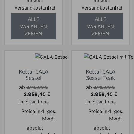
absolut
absolut
versandkostenfrei
versandkostenfrei
ALLE
ALLE
VARIANTEN
VARIANTEN
ZEIGEN
ZEIGEN
Kettal CALA
Kettal CALA
Sessel
Sessel Teak
Verkaufspreis
Verkaufspreis
ab
ab
3.112,00 €
3.112,00 €
2.956,40 €
2.956,40 €
Preis
Preis
Ihr Spar-Preis
Ihr Spar-Preis
Preise inkl. ges.
Preise inkl. ges.
MwSt.
MwSt.
absolut
absolut