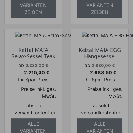
VARIANTEN
VARIANTEN
ZEIGEN
ZEIGEN
Kettal MAIA
Kettal MAIA EGG
Relax-Sessel Teak
Hängesessel
Verkaufspreis
Verkaufspreis
ab
ab
2.332,00 €
2.830,00 €
2.215,40 €
2.688,50 €
Preis
Preis
Ihr Spar-Preis
Ihr Spar-Preis
Preise inkl. ges.
Preise inkl. ges.
MwSt.
MwSt.
absolut
absolut
versandkostenfrei
versandkostenfrei
ALLE
ALLE
VARIANTEN
VARIANTEN