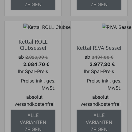
ZEIGEN
ZEIGEN
Kettal ROLL
Clubsessel
Kettal RIVA Sessel
Verkaufspreis
Verkaufspreis
ab
ab
2.826,00 €
3.134,00 €
2.684,70 €
2.977,30 €
Preis
Preis
Ihr Spar-Preis
Ihr Spar-Preis
Preise inkl. ges.
Preise inkl. ges.
MwSt.
MwSt.
absolut
absolut
versandkostenfrei
versandkostenfrei
ALLE
ALLE
VARIANTEN
VARIANTEN
ZEIGEN
ZEIGEN