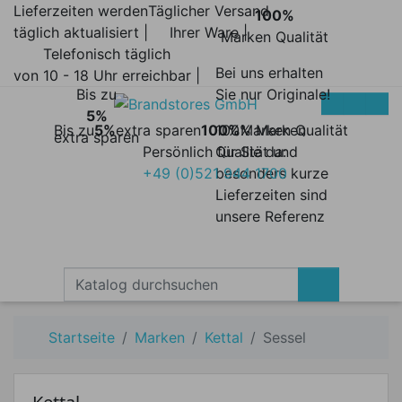
Lieferzeiten werden
Täglicher Versand
100%
täglich aktualisiert |
Ihrer Ware |
Marken Qualität
Telefonisch täglich
Bei uns erhalten
von 10 - 18 Uhr erreichbar |
Bis zu
Sie nur Originale!
5%
Bis zu
5%
extra sparen
100%
100% Marken
Marken Qualität
extra sparen
Persönlich für Sie da:
Qualität und
+49 (0)521 944 1700
besonders kurze
Lieferzeiten sind
unsere Referenz
Startseite
Marken
Kettal
Sessel