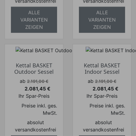
versandkostenfrei
versandkostenfrei
ALLE
ALLE
VARIANTEN
VARIANTEN
ZEIGEN
ZEIGEN
Kettal BASKET
Kettal BASKET
Outdoor Sessel
Indoor Sessel
Verkaufspreis
Verkaufspreis
ab
ab
2.191,00 €
2.191,00 €
2.081,45 €
2.081,45 €
Preis
Preis
Ihr Spar-Preis
Ihr Spar-Preis
Preise inkl. ges.
Preise inkl. ges.
MwSt.
MwSt.
absolut
absolut
versandkostenfrei
versandkostenfrei