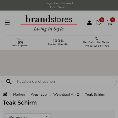
Täglicher Versand
Ihrer Ware |
0
0
Bis zu
100%
5%
Persönlich für Sie da:
Marken Qualität
extra sparen
+49 (0)521 944 1700
Marken
Weishäupl
Weishäupl A - Z
Teak Schirm
Teak Schirm