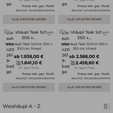
Ihr Spar-Preis
Ihr Spar-Preis
Preise inkl. ges. MwSt.
Preise inkl. ges. MwSt.
absolut versandkostenfrei
absolut versandkostenfrei
ALLE VARIANTEN ZEIGEN
ALLE VARIANTEN ZEIGEN
Weishäupl Teak Schirm 300 x
Weishäupl Teak Schirm 350 x
300 cm, Mixed
350 cm, Mixed
Verkaufspreis
Verkaufspreis
ab
1.938,00 €
ab
2.588,00 €
1.841,10 €
2.458,60 €
Preis
Preis
Ihr Spar-Preis
Ihr Spar-Preis
Preise inkl. ges. MwSt.
Preise inkl. ges. MwSt.
absolut versandkostenfrei
absolut versandkostenfrei
ALLE VARIANTEN ZEIGEN
ALLE VARIANTEN ZEIGEN

Weishäupl A - Z