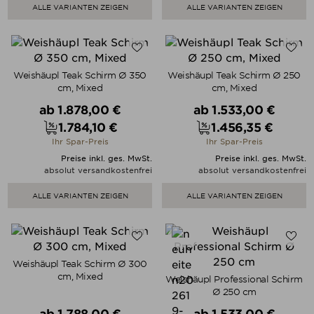
ALLE VARIANTEN ZEIGEN
ALLE VARIANTEN ZEIGEN
Weishäupl Teak Schirm Ø 350
Weishäupl Teak Schirm Ø 250
cm, Mixed
cm, Mixed
Verkaufspreis
Verkaufspreis
ab
1.878,00 €
ab
1.533,00 €
1.784,10 €
1.456,35 €
Preis
Preis
Ihr Spar-Preis
Ihr Spar-Preis
Preise inkl. ges. MwSt.
Preise inkl. ges. MwSt.
absolut versandkostenfrei
absolut versandkostenfrei
ALLE VARIANTEN ZEIGEN
ALLE VARIANTEN ZEIGEN
Weishäupl Teak Schirm Ø 300
cm, Mixed
Weishäupl Professional Schirm
Ø 250 cm
Verkaufspreis
Verkaufspreis
ab
1.788,00 €
ab
1.533,00 €