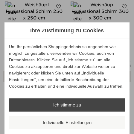
Weishäupl Professional Schirm
Weishäupl Professional Schirm
Ihre Zustimmung zu Cookies
250 x 250 cm
300 x 300 cm
Verkaufspreis
Verkaufspreis
ab
1.630,00 €
ab
1.921,00 €
Um Ihr persönliches Shoppingerlebnis so angenehm wie
1.548,50 €
1.824,95 €
Preis
Preis
möglich zu gestalten, verwenden wir Cookies, auch von
Ihr Spar-Preis
Ihr Spar-Preis
Drittanbietern. Klicken Sie auf „Ich stimme zu“ um alle
Preise inkl. ges. MwSt.
Preise inkl. ges. MwSt.
absolut versandkostenfrei
absolut versandkostenfrei
Cookies zu akzeptieren und direkt zur Website weiter zu
navigieren; oder klicken Sie unten auf „Individuelle
ALLE VARIANTEN ZEIGEN
ALLE VARIANTEN ZEIGEN
Einstellungen“, um eine detaillierte Beschreibung der
Cookies zu erhalten und eine individuelle Auswahl zu treffen.
Ich stimme zu
Weishäupl Teak Schirm Ø 400
Weishäupl Teak Schirm 250 x
cm, Mixed
250 cm, Mixed
Verkaufspreis
Verkaufspreis
ab
2.558,00 €
ab
1.723,00 €
Individuelle Einstellungen
2.430,10 €
1.636,85 €
Preis
Preis