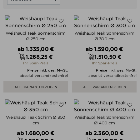
Weishäupl Teak Sonnenschirm
Weishäupl Teak Sonnenschirm
Ø 250 cm
Ø 300 cm
Verkaufspreis
Verkaufspreis
ab
1.335,00 €
ab
1.590,00 €
1.268,25 €
1.510,50 €
Preis
Preis
Ihr Spar-Preis
Ihr Spar-Preis
Preise inkl. ges. MwSt.
Preise inkl. ges. MwSt.
absolut versandkostenfrei
absolut versandkostenfrei
ALLE VARIANTEN ZEIGEN
ALLE VARIANTEN ZEIGEN
Weishäupl Teak Schirm Ø 350
Weishäupl Teak Sonnenschirm
cm
Ø 400 cm
Verkaufspreis
Verkaufspreis
ab
1.680,00 €
ab
2.360,00 €